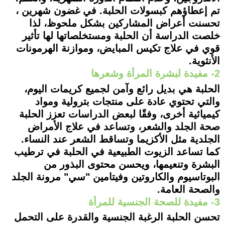
تم إعطاؤهم كبسولات الحلبة. في غضون شهرين ،
تحسنت أعراض المشاركين بشكل ملحوظ، لذا
خلصت الدراسة أن الحلبة ومستخلصاتها لها تأثير
قوي في علاج تكيس المبايض، وموازنة الهرمونات
الأنثوية.
2- مفيدة لبشرة المرأة وشعرها
الحلبة هي بديل رائع وآمن لجميع كريمات اليوم،
والتي تحتوي عادة على منتجات بترولية ومواد
كيميائية أخرى، وفقًا لبعض الدراسات تعزز الحلبة
صحة الجلد والشعر، وتساعد في علاج الأمراض
الجلدية مثل الأكزيما وتساقط الشعر عند النساء.
كما تساعد الزيوت الطبيعية في الحلبة في ترطيب
البشرة وتنعيمها، ويحسن محتوى البذور من
البوتاسيوم والكاروتين وفيتامين "سي" مرونة الجلد
والصحة العامة.
3- مفيدة للصحة الجنسية للمرأة
تحسن الحلبة الرغبة الجنسية والقدرة على التحمل