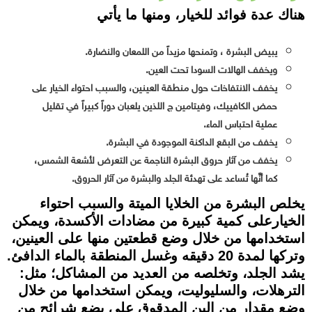
هناك عدة فوائد للخيار، ومنها ما يأتي
يبيض البشرة ، وتمنحها مزيداً من اللمعان والنضارة.
ويخفف الهالات السودا تحت العين.
يخفف الانتفاخات حول منطقة العينين، والسبب احتواء الخيار على
حمض الكافييك، وفيتامين ج اللذين يلعبان دوراً كبيراً في تقليل
عملية احتباس الماء.
يخفف من البقع الداكنة الموجودة في البشرة.
يخفف من آثار حروق البشرة الناجمة عن التعرض لأشعة الشمس،
كما أنَّها تُساعد على تهدئة الجلد والبشرة من آثار الحروق.
يخلص البشرة من الخلايا الميتة والسبب احتواء
الخيارعلى كمية كبيرة من مضادات الأكسدة، ويمكن
استخدامها من خلال وضع قطعتين منها على العينين،
وتركها لمدة 20 دقيقه وغسل المنطقة بالماء الدافئ.
يشد الجلد، وتخلصه من العديد من المشاكل؛ مثل:
الترهلات، والسليوليت، ويمكن استخدامها من خلال
وضع مقدار من البن المدقوق على بضع شرائح من