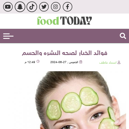
فوائد الخيار لصحه البشره والجسم
اسماء عاطف
الخميس , 27-06-2024
12:49 م