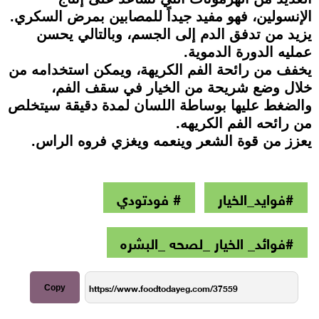
الإنسولين، فهو مفيد جيداً للمصابين بمرض السكري.
يزيد من تدفق الدم إلى الجسم، وبالتالي يحسن
عمليه الدورة الدموية.
يخفف من رائحة الفم الكريهة، ويمكن استخدامه من
خلال وضع شريحة من الخيار في سقف الفم،
والضغط عليها بوساطة اللسان لمدة دقيقة سيتخلص
من رائحه الفم الكريهه.
يعزز من قوة الشعر وينعمه ويغزي فروه الراس.
#فوايد_الخيار
# فودتودي
#فوائد_ الخيار _لصحه _البشره
Copy