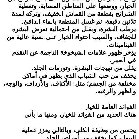
الخيار، ووضعها على المناطق المصابة، وتغطية
الشرائح بقطعة من القماش الخفيف، وتركه لمدة
ثلاثين دقيقة، ثم غسل المنطقة بالماء الدافئ.
يرطب البشرة، ويقلل من احتمالية تعرض البشره
للجفاف، والسبب احتواء الخيار على نسبة عالية من
الفيتامينات.
يؤخر ظهور علامات الشيخوخة الناجمة عن التقدم
في العمر.
يقلل من تهيجات البشرة، وتورمات الجلد.
يخفف من حب الشباب الذي يظهر في أماكن
مختلفة من الجسم؛ مثل: الأكتاف، والأرداف، والوجه،
والظهر والرقبه.
الفوائد العامة للخيار
هناك العديد من الفوائد للخيار، ومنها ما يأتي
يحسن من وظيفة الكلى، وبالتالي يعزز عملية
التبول، كما يخفف من أمراض الجلد