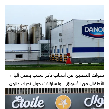
دعوات للتحقيق في أسباب تأخر سحب بعض ألبان
الأطفال من الأسواق.. وتساؤلات حول تحرك دانون