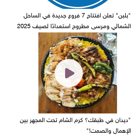
"بلبن" تعلن افتتاح 7 فروع جديدة في الساحل
الشمالي ومرسى مطروح استعدادًا لصيف 2025
"ديدان في طبقك؟ كرم الشام تحت المجهر بين
الإهمال والصمت!"