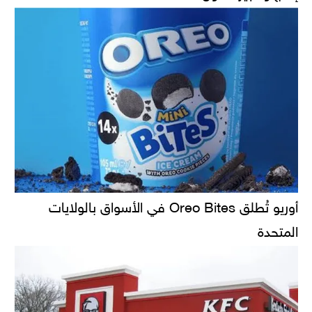
أوريو تُطلق Oreo Bites في الأسواق بالولايات
المتحدة