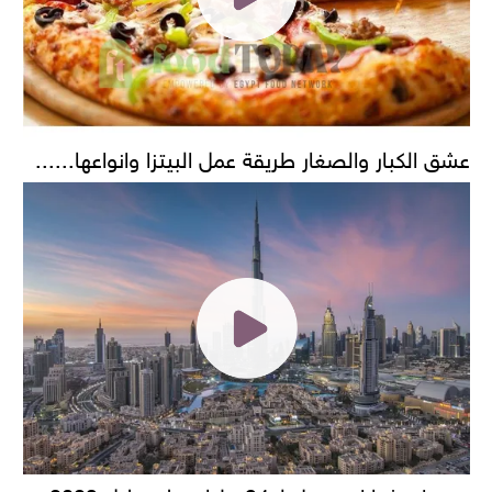
عشق الكبار والصغار طريقة عمل البيتزا وانواعها......