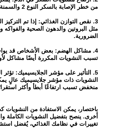
من خطر الإصابة بالسكر النوع 2 والسمنة. يُنصح بتناول النشويات ذات الكمية المعتدلة وبصحبة الألياف لتحسين استجابة الجسم للسكر.
3. نقص التوازن الغذائي: إذا تم التركي
مثل البروتين والدهون الصحية والفواكه 
الضرورية.
4. مشاكل الهضم: بعض الأشخاص قد يواجه
تسبب النشويات المكررة أيضًا مشاكل لأو
5. التأثير على مؤشر الجلايسيميك: تؤث
النشويات ذات مؤشر جلايسيميك عالٍ يم
منخفض تسبب ارتفاعًا أبطأ وأكثر استقرا
باختصار، يمكن الاستفادة من النشويات 
أخرى. ينصح بتفضيل النشويات الكاملة وال
تغييرات في نظامك الغذائي، يُفضل استشار