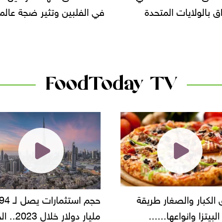
لبين وتثير ضجة عالمية
سحب بعض ألبان الأطفال 
الأسواق.. وتساؤلات حول ت
دانون
FoodToday TV
حجم استثمارات يصل لـ 94
"أمن القاهرة" يضبط مالك
مليار دولار خلال 2023.. الخليج
شركة مطاعم استولى على