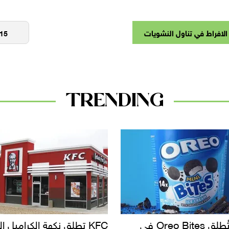
الافراط في تناول النشويات
TRENDING
KF تطلق نكهة الكراميل المملح
دعوات للتحقيق في أسباب ت