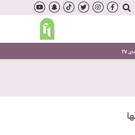
ى TV
ها