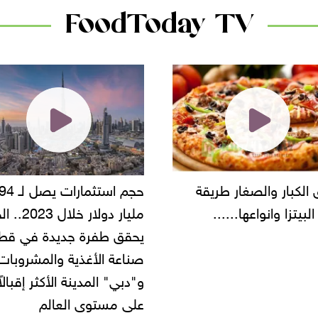
FoodToday TV
حجم استثمارات يصل لـ 94
"أمن القاهرة" يضبط مالك
مليار دولار خلال 2023.. الخليج
شركة مطاعم استولى على
 طفرة جديدة في قطاع
أموال المواطنين بزعم توظ
 الأغذية والمشروبات..
" المدينة الأكثر إقبالاً
مستوى العالم