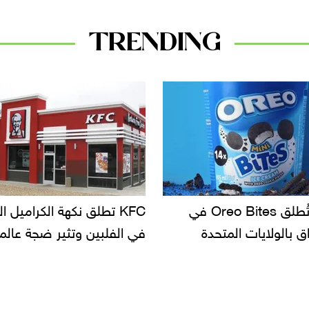
TRENDING
KF تطلق نكهة الكراميل المملح
دعوات للتحقيق في أسباب ت
لبين وتثير ضجة عالمية
سحب بعض ألبان الأطفال 
الأسواق.. وتساؤلات حول ت
دانون