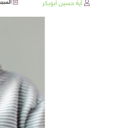
آية حسين ابوبكر
السبت , 01-