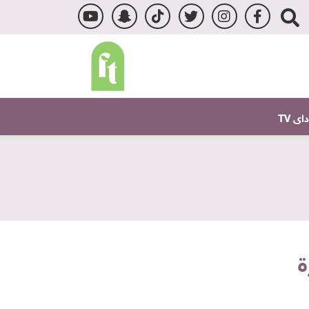
ى TV
ة