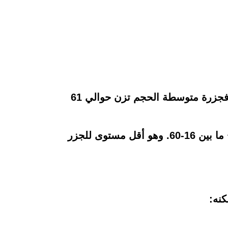
حيث تتكون الكربوهيدرات في الجزر من النشا والسكروز والجلوكوز، وهي مصادر جيدة للألياف، فجزرة متوسطة الحجم تزن حوالي 61
أما عن مؤشر نسبة السكر في الدم (GI) يحتل مكانة جيدة، حيث أن المؤشر الجلايسيمي يتراوح ما بين 16-60. وهو أقل مستوى للجزر
كنه: