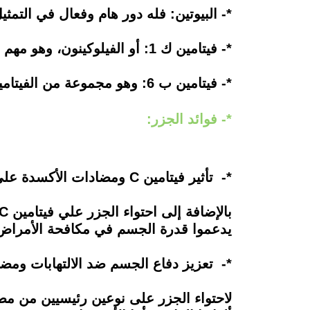
*- البيوتين: فله دور هام وفعال في التمثي
*- فيتامين ك 1: أو الفيلوكينون، وهو مهم لتخثر الدم ويعمل علي تعزيز صحة العامة للعظام.
*- فيتامين ب 6: وهو مجموعة من الفيتامينات التي تشارك في تحويل الطعام إلى طاقة.
*- فوائد الجزر:
*- تأثير فيتامين C ومضادات الأكسدة على الجهاز المناعي
يدعموا قدرة الجسم في مكافحة الأمراض 
*- تعزيز دفاع الجسم ضد الالتهابات ومضاد
لاحتواء الجزر على نوعين رئيسيين من مضا