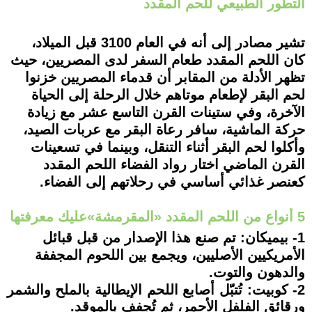
التطور الطبيعي للحم المقدد
تشير مصادر إلى أنه في العام 3100 قبل الميلاد،
كان اللحم المقدد طعام السفر لدى المصريين، حيث
تظهر الأدلة من المقابر أن قدماء المصريين خزنوا
لحم البقر لإطعام موتاهم خلال الرحلة إلى الحياة
الآخرة، وفي ستينات القرن التاسع عشر مع زيادة
حركة الماشية، سافر رعاة البقر مع عربات الصيد،
وأكلوا لحم البقر أثناء التنقل، وبينما في تسعينات
القرن الماضي اختار رواد الفضاء اللحم المقدد
كعنصر غذائي أساسي في رحلاتهم إلى الفضاء.
5 أنواع من اللحم المقدد «المقرمشة»عليك معرفتها
1- بيميكان: تم صنع هذا الإصدار من قبل قبائل
الأمريكيين الأصليين، ويجمع بين اللحوم المجففة
والدهون والتوت.
2- كوبيت: تُتبّل أصابع اللحم الإيطالية بالملح والشمر
ورقائق الفلفل الأحمر، ثم تُجفف بالموقد.