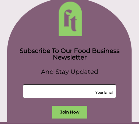
Subscribe To Our Food Business
Newsletter
And Stay Updated
Join Now
All rights reserved. food today eg © 2022