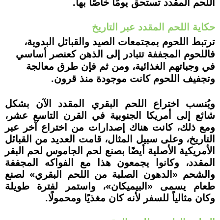
اللحم المقدد تستحق يومًا خاصًا بها.
حكاية اللحم المقدد عبر التاريخ
ترتبط اللحوم بمجتمعات الصيد والقبائل البدوية،
فاللحوم المجففة تتبادر إلى الذهن كعنصر أساسي
في وجباتهم الغذائية، ومن ثم فإن طرق معالجة
وتجفيف اللحوم كانت موجودة منذ قرون.
ويُنسب اختراع اللحم البقري المقدد الآن بشكل
شائع إلى أمريكا الجنوبية في القرن التاسع عشر،
ومع ذلك، كانت هناك إصدارات من اختراع آخر عبر
التاريخ، وعلى سبيل المثال، قامت العديد من القبائل
الأمريكية الأصلية أيضًا بصنع لحم الجاموس لحم البقر
المقدد، وكانوا يجمعون هذا مع الفواكه المجففة
والشحم «الدهون الصلبة من اللحم البقري» لصنع
طعام يسمى «البيميكان»، واستمر لفترة طويلة
وكان مثالياً للسفر لأنه كان مغذيًا ومحمولًا.