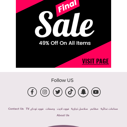
Follow US
صناعات غذائية
مطاعم
سلاسل تجارية
فوود لايت
وصفات
فوود توداى TV
Contact Us
About Us