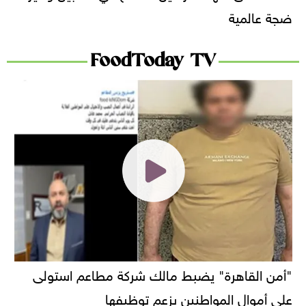
ضجة عالمية
FoodToday TV
"أمن القاهرة" يضبط مالك شركة مطاعم استولى
على أموال المواطنين بزعم توظيفها