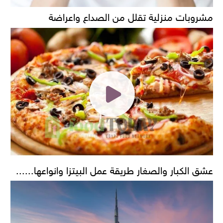
مشروبات منزلية تقلل من الصداع واعراضة
عشق الكبار والصغار طريقة عمل البيتزا وانواعها......