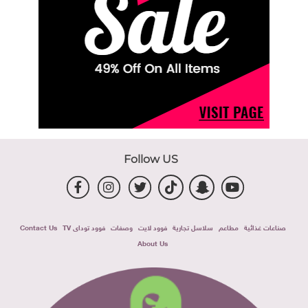
Follow US
صناعات غذائية
مطاعم
سلاسل تجارية
فوود لايت
وصفات
فوود توداى TV
Contact Us
About Us