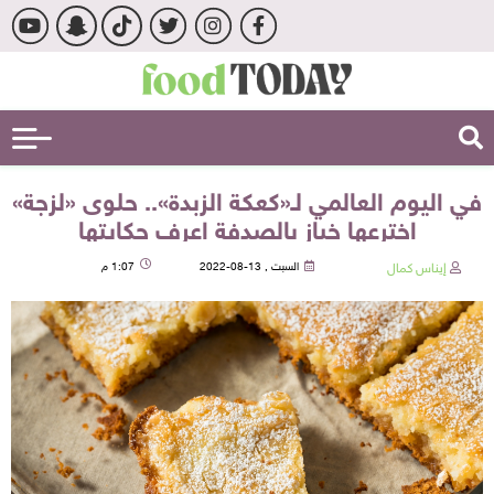
في اليوم العالمي لـ«كعكة الزبدة».. حلوى «لزجة»
اخترعها خباز بالصدفة اعرف حكايتها
إيناس كمال
السبت , 13-08-2022
1:07 م