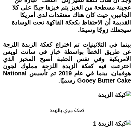
وجد أن هناك كلمة تشير إلى "الكعك" عبارة عن
عجينة مسطحة من الخبز يتم خبزها جيدًا على كلا
الجانبين، حيث كان هناك معتقدات لدى أمريكا
القديمة أن الاحتفاظ بكعكة الفاكهة تحت الوسادة
سيجعلك زوجًا وسيمًا.
بينما في الثلاثينيات تم اختراع كعكة الزبدة اللزجة
عن طريق الخطأ بواسطة خباز في سانت لويس
الامريكية وفي نفس الحقبة أصبح المخبز الذي
اخترعت فيه كعكة الزبدة اللزجة مملوك لجون
هوفمان، بينما في عام 2019 تم تأسيس National
Gooey Butter Cake رسميًا.
كعكة جوي بالزبدة