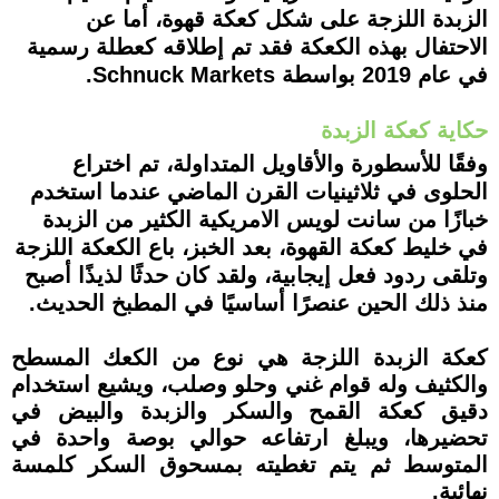
الزبدة اللزجة على شكل كعكة قهوة، أما عن
الاحتفال بهذه الكعكة فقد تم إطلاقه كعطلة رسمية
في عام 2019 بواسطة Schnuck Markets.
حكاية كعكة الزبدة
وفقًا للأسطورة والأقاويل المتداولة، تم اختراع
الحلوى في ثلاثينيات القرن الماضي عندما استخدم
خبازًا من سانت لويس الامريكية الكثير من الزبدة
في خليط كعكة القهوة، بعد الخبز، باع الكعكة اللزجة
وتلقى ردود فعل إيجابية، ولقد كان حدثًا لذيذًا أصبح
منذ ذلك الحين عنصرًا أساسيًا في المطبخ الحديث.
كعكة الزبدة اللزجة هي نوع من الكعك المسطح
والكثيف وله قوام غني وحلو وصلب، ويشيع استخدام
دقيق كعكة القمح والسكر والزبدة والبيض في
تحضيرها، ويبلغ ارتفاعه حوالي بوصة واحدة في
المتوسط ثم يتم تغطيته بمسحوق السكر كلمسة
نهائية.