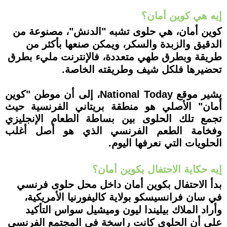
إيه هي كوين أمان؟
كوين أمان، هي حلوى تشبه "الدنش"، مصنوعة من
الدقيق والزبدة والسكر، ويمكن صنعها بأكثر من
طريقة وبطرق طهي متعددة، فالإنترنت مليء بطرق
تحضيرها فلكل شيف وطريقته الخاصة.
يشير موقع National Today، إلى أن موطن "كوين
أمان" الأصلي هو منطقة بريتاني الفرنسية حيث
تجمع تلك الحلوى بين بساطة الطعام الإنجليزي
وفخامة الطعم الفرنسي الذي هو أصل أغلب
الحلويات التي نعرفها اليوم.
إيه حكاية الاحتفال بكوين أمان؟
بدأ الاحتفال بكوين أمان داخل محل حلوى فرنسي
في سان فرانسيسكو بولاية كاليفورنيا الأمريكية،
وأراد الملاك بيليندا ليون وميشيل سواس التأكيد
على أن الحلوى كانت راسخة في المجتمع الفرنسي