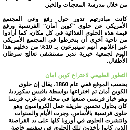
من خلال مدرسة المعجنات والخبز.
كانت مبادرتهم تدور حول رفع وعي المجتمع
الأمريكي عن حلوى "كوين أمان" الفرنسية ورفع
قيمة هذه الحلوى الغذائية في كل مكان، كما أرادوا
من ناحية أخرى أن ينخرطوا في المجتمع الأمريكي
عبر إعلانهم أنهم سيتبرعون بـ 10% من دخلهم هذا
اليوم لجمعية خيرية تدير مستشفى تعالج سرطان
الأطفال.
التطور الطبيعي لاختراع كوين أمان
بحسب الموقع ففي عام 1860، يقال إن حلوى
الكوين أمان تم اختراعها بواسطة يافيس سكورديا،
وهو خباز فرنسي صنعها في محله في غرب فرنسا
كان يحاول تحسين طريقة عمل الكرواسون وهو
حلوى فرنسية بالأساس، وجرت الأيام والسنوات
وانتشرت الحلوى في أوروبا كلها على يد القراصنة
الذين كانوا يأخذون تلك الحلوى في سفنهم خاصة