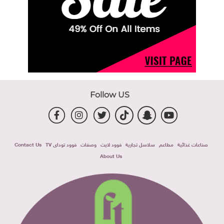
Follow US
صناعات غذائية
مطاعم
سلاسل تجارية
فوود لايت
وصفات
فوود توداى TV
Contact Us
About Us