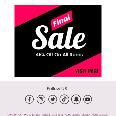
Follow US
صناعات غذائية
مطاعم
سلاسل تجارية
فوود لايت
وصفات
فوود توداى TV
Contact Us