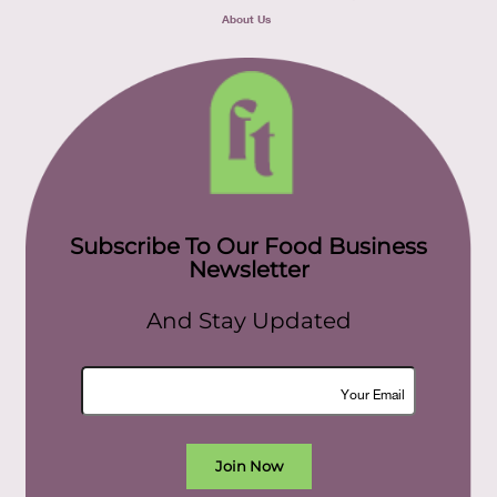
About Us
Subscribe To Our Food Business
Newsletter
And Stay Updated
Join Now