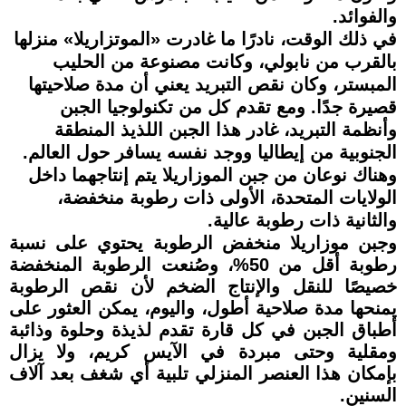
والفوائد.
في ذلك الوقت، نادرًا ما غادرت «الموتزاريلا» منزلها
بالقرب من نابولي، وكانت مصنوعة من الحليب
المبستر، وكان نقص التبريد يعني أن مدة صلاحيتها
قصيرة جدًا. ومع تقدم كل من تكنولوجيا الجبن
وأنظمة التبريد، غادر هذا الجبن اللذيذ المنطقة
الجنوبية من إيطاليا ووجد نفسه يسافر حول العالم.
وهناك نوعان من جبن الموزاريلا يتم إنتاجهما داخل
الولايات المتحدة، الأولى ذات رطوبة منخفضة،
والثانية ذات رطوبة عالية.
وجبن موزاريلا منخفض الرطوبة يحتوي على نسبة
رطوبة أقل من 50%، وصُنعت الرطوبة المنخفضة
خصيصًا للنقل والإنتاج الضخم لأن نقص الرطوبة
يمنحها مدة صلاحية أطول، واليوم، يمكن العثور على
أطباق الجبن في كل قارة تقدم لذيذة وحلوة وذائبة
ومقلية وحتى مبردة في الآيس كريم، ولا يزال
بإمكان هذا العنصر المنزلي تلبية أي شغف بعد آلاف
السنين.