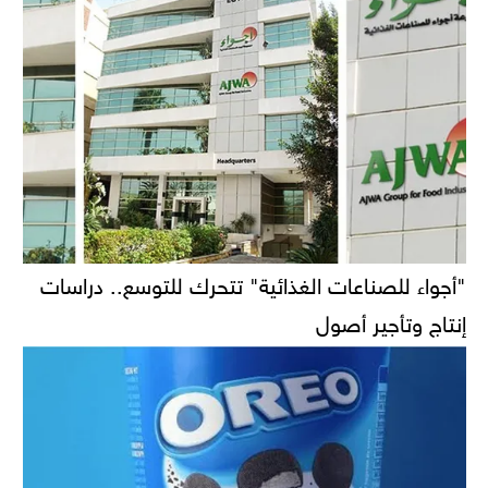
"أجواء للصناعات الغذائية" تتحرك للتوسع.. دراسات
إنتاج وتأجير أصول