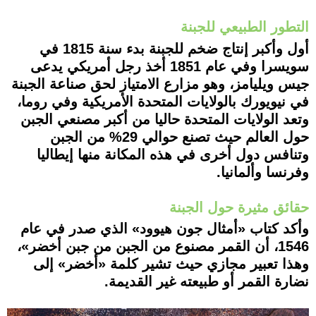
التطور الطبيعي للجبنة
أول وأكبر إنتاج ضخم للجبنة بدء سنة 1815 في
سويسرا وفي عام 1851 أخذ رجل أمريكي يدعى
جيس ويليامز، وهو مزارع الامتياز لحق صناعة الجبنة
في نيويورك بالولايات المتحدة الأمريكية وفي روما،
وتعد الولايات المتحدة حاليا من أكبر مصنعي الجبن
حول العالم حيث تصنع حوالي 29% من الجبن
وتنافس دول أخرى في هذه المكانة منها إيطاليا
وفرنسا وألمانيا.
حقائق مثيرة حول الجبنة
وأكد كتاب «أمثال جون هيوود» الذي صدر في عام
1546، أن القمر مصنوع من الجبن من جبن أخضر»،
وهذا تعبير مجازي حيث تشير كلمة «أخضر» إلى
نضارة القمر أو طبيعته غير القديمة.