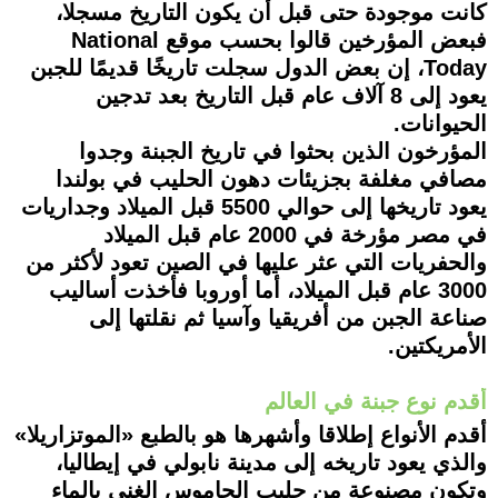
كانت موجودة حتى قبل أن يكون التاريخ مسجلا،
فبعض المؤرخين قالوا بحسب موقع National
Today، إن بعض الدول سجلت تاريخًا قديمًا للجبن
يعود إلى 8 آلاف عام قبل التاريخ بعد تدجين
الحيوانات.
المؤرخون الذين بحثوا في تاريخ الجبنة وجدوا
مصافي مغلفة بجزيئات دهون الحليب في بولندا
يعود تاريخها إلى حوالي 5500 قبل الميلاد وجداريات
في مصر مؤرخة في 2000 عام قبل الميلاد
والحفريات التي عثر عليها في الصين تعود لأكثر من
3000 عام قبل الميلاد، أما أوروبا فأخذت أساليب
صناعة الجبن من أفريقيا وآسيا ثم نقلتها إلى
الأمريكتين.
أقدم نوع جبنة في العالم
أقدم الأنواع إطلاقا وأشهرها هو بالطبع «الموتزاريلا»
والذي يعود تاريخه إلى مدينة نابولي في إيطاليا،
وتكون مصنوعة من حليب الجاموس الغني بالماء