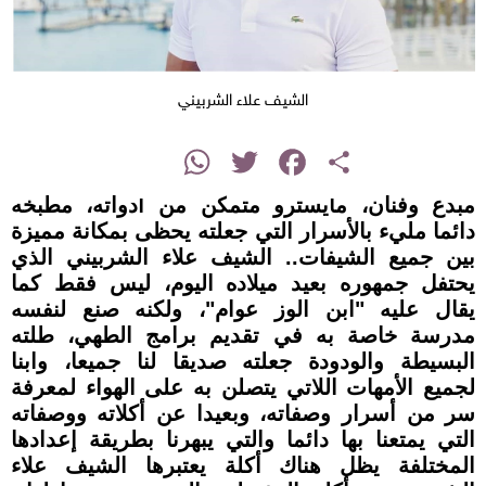
الشيف علاء الشربيني
instagram
WhatsApp
Twitter
Facebook
Share
مبدع وفنان، مايسترو متمكن من أدواته، مطبخه
دائما مليء بالأسرار التي جعلته يحظى بمكانة مميزة
بين جميع الشيفات.. الشيف علاء الشربيني الذي
يحتفل جمهوره بعيد ميلاده اليوم، ليس فقط كما
يقال عليه "ابن الوز عوام"، ولكنه صنع لنفسه
مدرسة خاصة به في تقديم برامج الطهي، طلته
البسيطة والودودة جعلته صديقا لنا جميعا، وابنا
لجميع الأمهات اللاتي يتصلن به على الهواء لمعرفة
سر من أسرار وصفاته، وبعيدا عن أكلاته ووصفاته
التي يمتعنا بها دائما والتي يبهرنا بطريقة إعدادها
المختلفة يظل هناك أكلة يعتبرها الشيف علاء