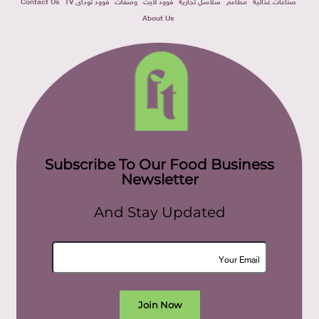
صناعات غذائية
مطاعم
سلاسل تجارية
فوود لايت
وصفات
فوود توداى TV
Contact Us
About Us
Subscribe To Our Food Business
Newsletter
And Stay Updated
Join Now