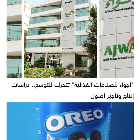
"أجواء للصناعات الغذائية" تتحرك للتوسع.. دراسات
إنتاج وتأجير أصول