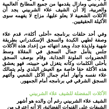
الشربيني ومازال يقدمها من جميع المطابخ العالمية
والعربية، إلا أن الشيف علاء الشربيني يجد أن
الأكلات الشعبية لا يعلو عليها، مزاج لا يفهمه سوى
الأكيلة الحقيقيين.
وفي أحد حلقات برنامجه «أحلى أكلة»، قدم علاء
وصفة لطهي الكبدة والسجق الإسكندراني بطريقة
شهية ولذيذة جدا، وبعد انتهائه من إعداد هذه الأكلات
جلس يتأمل جمال السجق في المقلاة وسط
الخضروات الملونة الجذابة، وقام بوصف السجق
بأحلى الكلمات وكأنه يتغزل في حبيبته، فهو يعشق
هذه الأكلة حقا خاصة مع العيش البلدي ولم يتمالك
علاء نفسه وأنهار أمام جمال الأكل الشعبي وألتهم
السجق الشرقي في برنامجه أمام الجمهور.
الأكلات المفضلة للشيف علاء الشربيني
الشيف علاء الشربيني رغم أن والده هو أشهر
الشيفات على القنوات الفضائية، إلا أنه اعترف من