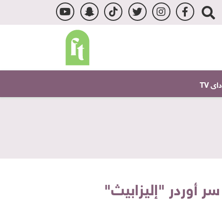
ى TV
سر أوردر "إليزابيث"