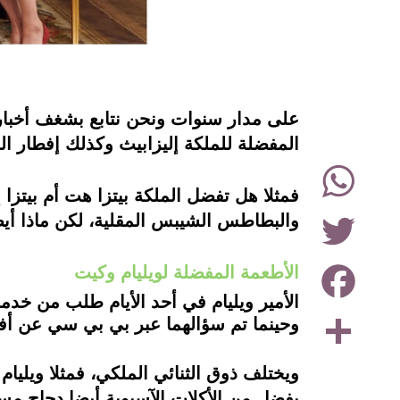
instagram
على مدار سنوات ونحن نتابع بشغف أخبار ال
المفضلة للملكة إليزابيث وكذلك إفطار ال
WhatsApp
فمثلا هل تفضل الملكة بيتزا هت أم بيتزا
Twitter
والبطاطس الشيبس المقلية، لكن ماذا أيضا نعلمه عن ا
Facebook
الأطعمة المفضلة لويليام وكيت
الأمير ويليام في أحد الأيام طلب من خد
Share
وحينما تم سؤالهما عبر بي بي سي عن أفضل
ويختلف ذوق الثنائي الملكي، فمثلا ويليام
يفضل من الأكلات الآسيوية أيضا دجاج مسال