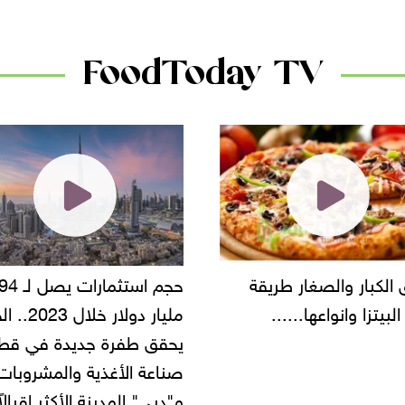
FoodToday TV
حجم استثمارات يصل لـ 94
"أمن القاهرة" يضبط مالك
مليار دولار خلال 2023.. الخليج
شركة مطاعم استولى على
 طفرة جديدة في قطاع
أموال المواطنين بزعم توظ
 الأغذية والمشروبات..
" المدينة الأكثر إقبالاً