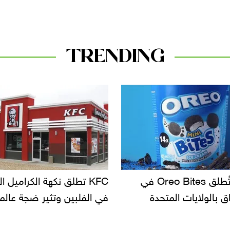
TRENDING
KF تطلق نكهة الكراميل المملح
دعوات للتحقيق في أسباب ت
لبين وتثير ضجة عالمية
سحب بعض ألبان الأطفال 
الأسواق.. وتساؤلات حول ت
دانون