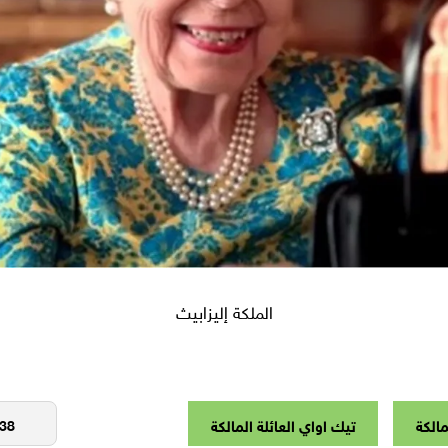
الملكة إليزابيث
مالكة
تيك اواي العائلة المالكة