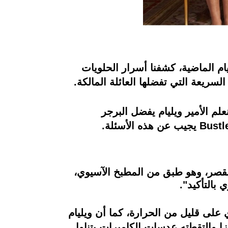
ام الماضية، كشفنا أسرار الحلويات
سريعة التي تفضلها العائلة المالكة.
م الأمير ويليام يفضل البرجر
القصر، وهو طبق من المطبخ الآسيوي،
بالتأكيد".
ي على قليل من الحرارة، كما أن ويليام
تزا والتقطته عدسات الكاميرات يتناول