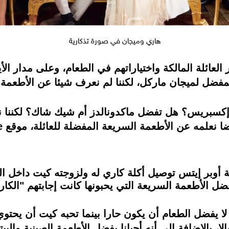
هاري وميجان في صورة تذكارية
عائلة المالكة واختياراتهم في الطعام، وعلى مدار الأي
مفضل لميجان ماركل، لكننا لم نعرف شيئا عن الأطعمة ال
 إكسبريس؟ هل تفضل ماكدونالدز أم شيك شاك؟ لكننا نعل
لأطعمة السريعة المفضلة للعائلة، موقع Bustle يجيب عن هذه الأسئلة.
مة أوبر إيتس توصيل أكلة كاري له ولزوجته كيت داخل 
 الأطعمة السريعة التي يحبونها كانت إجابتهم "الكاري 
 لا يفضل الطعام أن يكون حارا بينما تحبه كيت أن يحتو
ا، بالإضافة إلى أنه أحيانا يفضل الأطعمة الصينية والبي