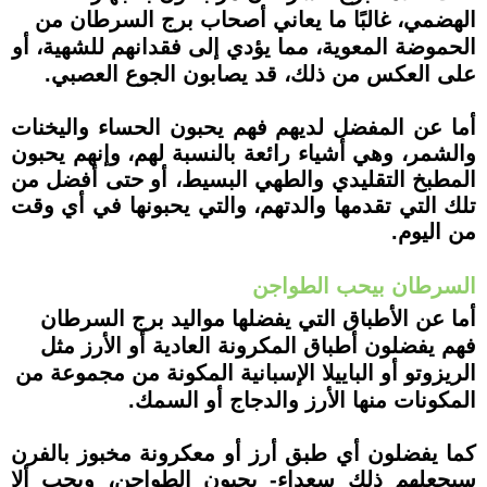
الهضمي، غالبًا ما يعاني أصحاب برج السرطان من
الحموضة المعوية، مما يؤدي إلى فقدانهم للشهية، أو
على العكس من ذلك، قد يصابون الجوع العصبي.
أما عن المفضل لديهم فهم يحبون الحساء واليخنات
والشمر، وهي أشياء رائعة بالنسبة لهم، وإنهم يحبون
المطبخ التقليدي والطهي البسيط، أو حتى أفضل من
تلك التي تقدمها والدتهم، والتي يحبونها في أي وقت
من اليوم.
السرطان بيحب الطواجن
أما عن الأطباق التي يفضلها مواليد برج السرطان
فهم يفضلون أطباق المكرونة العادية أو الأرز مثل
الريزوتو أو الباييلا الإسبانية المكونة من مجموعة من
المكونات منها الأرز والدجاج أو السمك.
كما يفضلون أي طبق أرز أو معكرونة مخبوز بالفرن
سيجعلهم ذلك سعداء- يحبون الطواجن، ويجب ألا