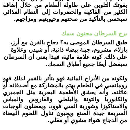
يفوتك التلوين على طاولة الطعام من خلال إضافة
الكثير من الفاكهة والخضروات إلى النظام الغذائي
سيحسن بالتأكيد من صحتهم وحيويتهم ومزاجهم.
برج السرطان مجنون سمك
طبق السرطان الموصى به؟ دجاج بالفرن مع أرز،
بازلاء، مشروم، جبنة بيضاء ذائبة، أو شيدر، وعلاوة
على ذلك، كونه علامة مائية، فهذا يعني أن السرطان
سيفضل أيضًا جميع أطباق السمك.
ولكونه من الأبراج المائية فهو يتأثر بالقمر لذلك فهو
رومانسي في الطعام يهتم بالمشاركة مع أصدقائه أو
عائلته، وأنه يعشق الأطعمة البحرية مثل الجمبري
والكابوريا والتونة والبلطي والقاروس والمياس
والاستاكوزا وشوربة السي فوود، ويفضلون الوجبات
السريعة جيدة الصنع ويحبون تناول اللحوم البيضاء
من الدجاج شواء مشوي أو مقلي.