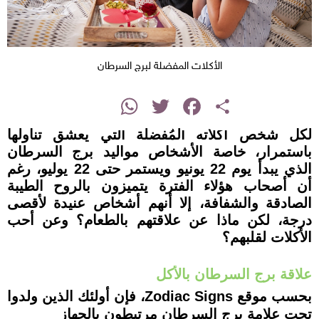
الأكلات المفضلة لبرج السرطان
instagram
WhatsApp
Twitter
Facebook
Share
لكل شخص أكلاته المُفضلة التي يعشق تناولها
باستمرار، خاصة الأشخاص مواليد برج السرطان
الذي يبدأ يوم 22 يونيو ويستمر حتى 22 يوليو، رغم
أن أصحاب هؤلاء الفترة يتميزون بالروح الطيبة
الصادقة والشفافة، إلا أنهم أشخاص عنيدة لأقصى
درجة، لكن ماذا عن علاقتهم بالطعام؟ وعن أحب
الأكلات لقلبهم؟
علاقة برج السرطان بالأكل
بحسب موقع Zodiac Signs، فإن أولئك الذين ولدوا
تحت علامة برج السرطان مرتبطون بالجهاز