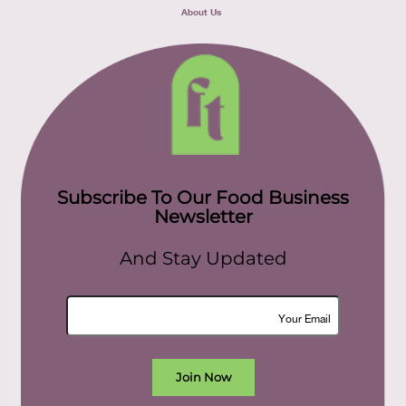
About Us
Subscribe To Our Food Business
Newsletter
And Stay Updated
Join Now