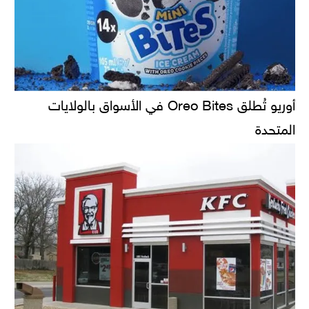
أوريو تُطلق Oreo Bites في الأسواق بالولايات
المتحدة