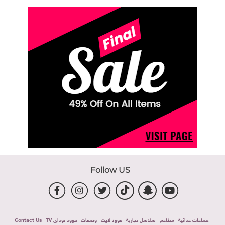
Follow US
صناعات غذائية
مطاعم
سلاسل تجارية
فوود لايت
وصفات
فوود توداى TV
Contact Us