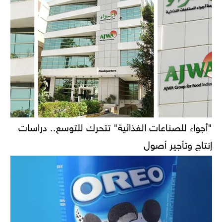
"أجواء للصناعات الغذائية" تتحرك للتوسع.. دراسات
إنتاج وتأجير أصول