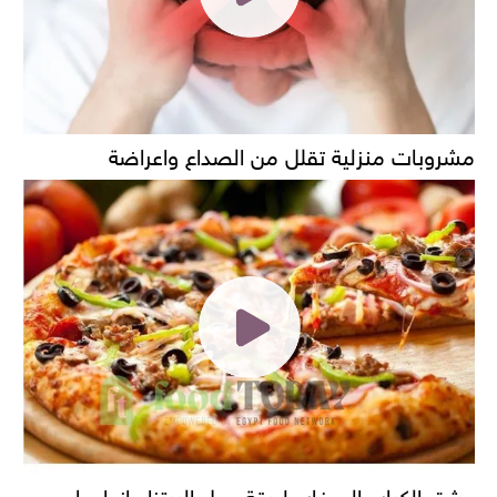
مشروبات منزلية تقلل من الصداع واعراضة
عشق الكبار والصغار طريقة عمل البيتزا وانواعها......