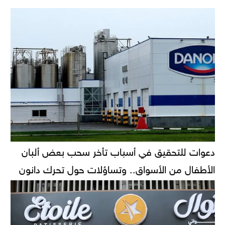
دعوات للتحقيق في أسباب تأخر سحب بعض ألبان
الأطفال من الأسواق.. وتساؤلات حول تحرك دانون