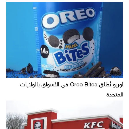
أوريو تُطلق Oreo Bites في الأسواق بالولايات
المتحدة