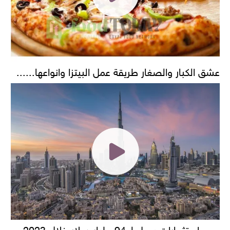
عشق الكبار والصغار طريقة عمل البيتزا وانواعها......
حجم استثمارات يصل لـ 94 مليار دولار خلال 2023..