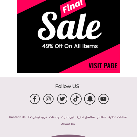
Follow US
صناعات غذائية
مطاعم
سلاسل تجارية
فوود لايت
وصفات
فوود توداى TV
Contact Us
About Us