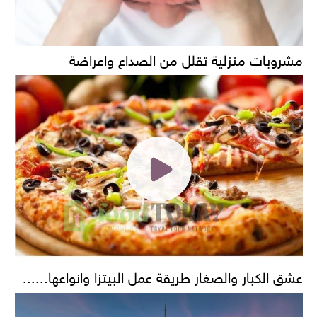
مشروبات منزلية تقلل من الصداع واعراضة
عشق الكبار والصغار طريقة عمل البيتزا وانواعها......