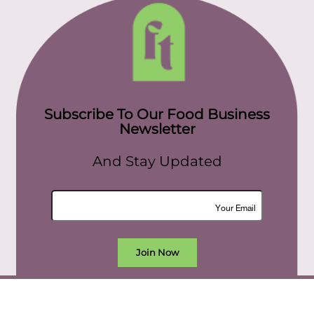
Subscribe To Our Food Business
Newsletter
And Stay Updated
Join Now
All rights reserved. food today eg © 2022