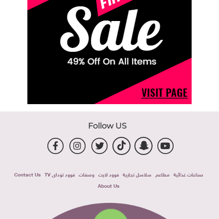
Follow US
صناعات غذائية
مطاعم
سلاسل تجارية
فوود لايت
وصفات
فوود توداى TV
Contact Us
About Us