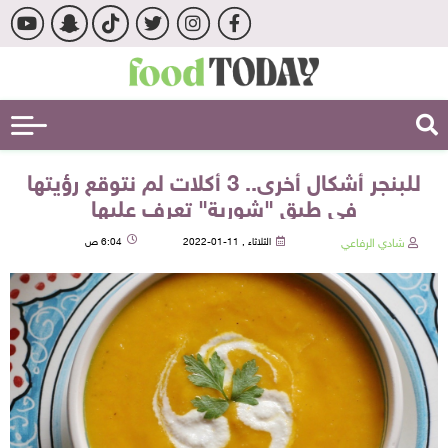
للبنجر أشكال أخرى.. 3 أكلات لم نتوقع رؤيتها
في طبق "شوربة" تعرف عليها
شادي الرفاعي
الثلاثاء , 11-01-2022
6:04 ص