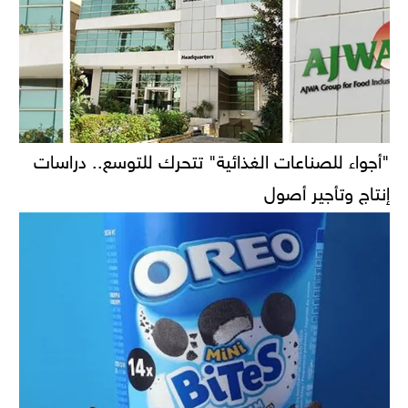
"أجواء للصناعات الغذائية" تتحرك للتوسع.. دراسات
إنتاج وتأجير أصول