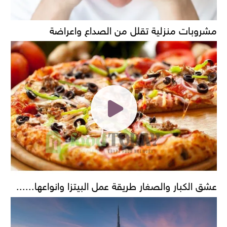
مشروبات منزلية تقلل من الصداع واعراضة
عشق الكبار والصغار طريقة عمل البيتزا وانواعها......