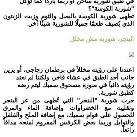
في طبق شوربة ساخن أو ربما بارداً كما تؤكل
"شوربة الكوسة"؟
تطهى شوربة الكوسة بالبصل والثوم وزيت الزيتون
الذي يُضيف طعمًا جميلًا للشوربة شيئًا آخر.
البنجر، شوربة مش مخلل
اعتدنا على رؤيته مخللاً في برطمان زجاجي، أو يزين
جانب أحد الطبق في عشاء فاخر، ولكننا لم نعتد
رؤيته ذائباً في صورة مسحوق سميك ليتم رضه
كطبق شوربة.
جرب شوربة "البنجر" التي تُطهى من عر البنجر
وتقليبه مع الخضراوات وإضافة الماء والمرق
للحصول على قوام سميك، مع إضافة الملح والفلفل
والتوابل وربما بعض الكرفس المفروم لمنحه مذاقاً
رائعاً.