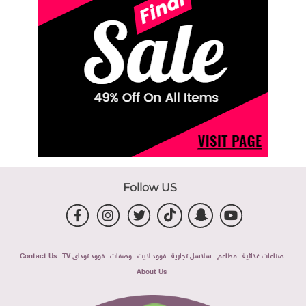
Follow US
صناعات غذائية
مطاعم
سلاسل تجارية
فوود لايت
وصفات
فوود توداى TV
Contact Us
About Us