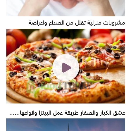
مشروبات منزلية تقلل من الصداع واعراضة
عشق الكبار والصغار طريقة عمل البيتزا وانواعها......