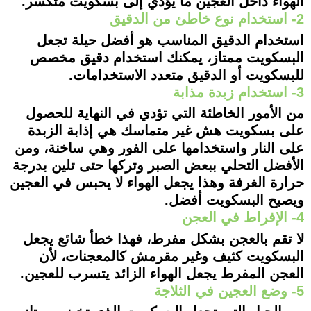
الهواء داخل العجين ما يؤدي إلى بسكويت متكسر.
2- استخدام نوع خاطئ من الدقيق
استخدام الدقيق المناسب هو أفضل حيلة تجعل
البسكويت ممتاز، يمكنك استخدام دقيق مخصص
للبسكويت أو الدقيق متعدد الاستخدامات.
3- استخدام زبدة مذابة
من الأمور الخاطئة التي تؤدي في النهاية للحصول
على بسكويت هش غير متماسك هي إذابة الزبدة
على النار واستخدامها على الفور وهي ساخنة، ومن
الأفضل التحلي ببعض الصبر وتركها حتى تلين بدرجة
حرارة الغرفة وهذا يجعل الهواء لا يحبس في العجين
ويصبح البسكويت أفضل.
4- الإفراط في العجن
لا تقم بالعجن بشكل مفرط، فهذا خطأ شائع يجعل
البسكويت كثيف وغير مقرمش كالمعجنات، لأن
العجن المفرط يجعل الهواء الزائد يتسرب للعجين.
5- وضع العجين في الثلاجة