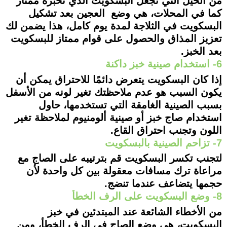
من الحيل التي تجعل البسكويت الذي تخبزه ممتاز
كما في المحلات، هي وضع العجين بعد تشكيل
البسكويت في الثلاجة لمدة يوم كامل، هذا يضمن لك
تعزيز المذاق والحصول على قوام ممتاز للبسكويت
بعد الخبز.
6- استخدام صينية خبز داكنة
إذا كان البسكويت يتعرض دائمًا للاحتراق يمكن أن
يكون السبب هو عدم ملاحظتك تغير لونه من الأسفل
بسبب الصينية الغامقة التي تستخدمها، حاول
استخدام صاج خبز أو صينية ألومنيوم لملاحظة تغير
اللون وتجنب احتراق القاع.
7- تزاحم الصينية بالبسكويت
لتجنب تكسر البسكويت قم بترتيبه على الصاج مع
مراعاة ترك مسافات معقولة بين كل واحدة لأن
حجمها يتضاعف عندما تنضج.
8- وضع البسكويت على الرف الخطأ
من الأخطاء الشائعة عند المبتدئين في خبز
البسكويت، هي وضع الصاج في الرف الخطأ، ومن