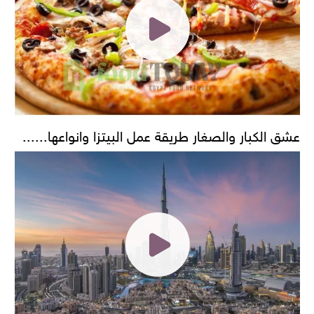
عشق الكبار والصغار طريقة عمل البيتزا وانواعها......