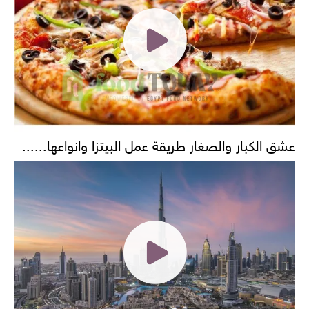
عشق الكبار والصغار طريقة عمل البيتزا وانواعها......