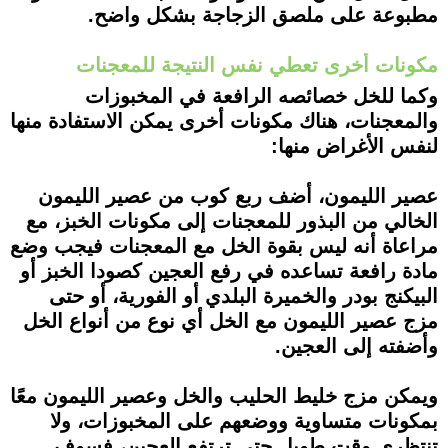
مطبوعة على ملصق الزجاجة بشكل واضح.
مكونات أخرى تعطي نفس النتيجة للمعجنات
وكما للخل خصائصه الرافعة في المخبوزات
والمعجنات، هناك مكونات أخرى يمكن الاستفادة منها
لنفس الأغراض منها:
عصير الليمون، أضف ربع كوب من عصير الليمون
الخالي من البذور للمعجنات إلى مكونات الخبز، مع
مراعاة أنه ليس بقوة الخل مع المعجنات فيجب وضع
مادة رافعة تساعده في رفع العجين كصودا الخبز أو
البيكنج بودر والخميرة البلدي أو الفورية، أو حتى
مزج عصير الليمون مع الخل أي نوع من أنواع الخل
وأضفته إلى العجين.
ويمكن مزج خليط الحليب والخل وعصير الليمون معًا
بمكونات متساوية ووضعهم على المخبوزات، ولا
تنتظري وقت طويل حتى ترتفع العجين، فسوف