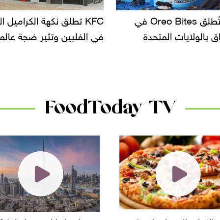
KF تطلق نكهة الكراميل المملح
دعوات للتحقيق في أسباب ت
لبين وتثير ضجة عالمية
سحب بعض ألبان الأطفال 
الأسواق.. وتساؤلات حول ت
دانون
FoodToday TV