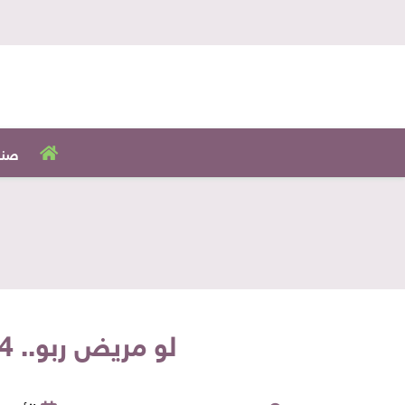
صنا
لو مريض ربو.. 4 أطعمة ممنوع تناولها تمامًا.. تسبب ضيق في التنفس