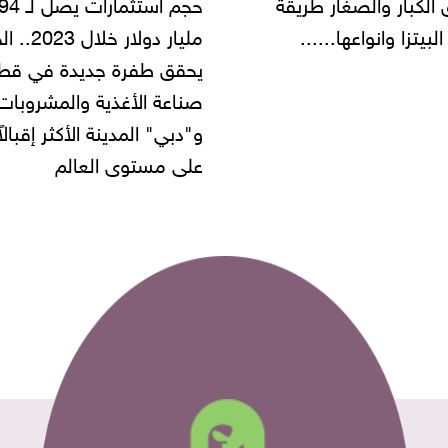
حجم استثمارات يصل لـ 94
"أمن القاهرة" يضبط مالك
مليار دولار خلال 2023.. الخليج
شركة مطاعم استولى على
 طفرة جديدة في قطاع
أموال المواطنين بزعم توظ
 الأغذية والمشروبات..
" المدينة الأكثر إقبالاً
مستوى العالم