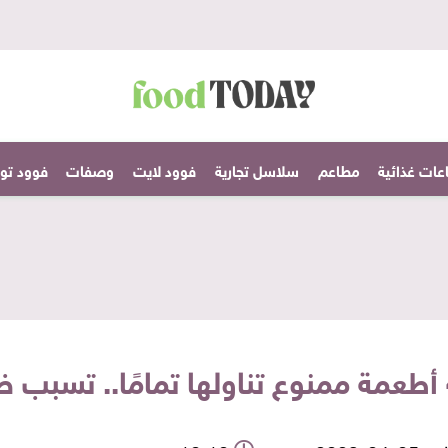
عات غذائية
مطاعم
سلاسل تجارية
فوود لايت
وصفات
فوود تودا