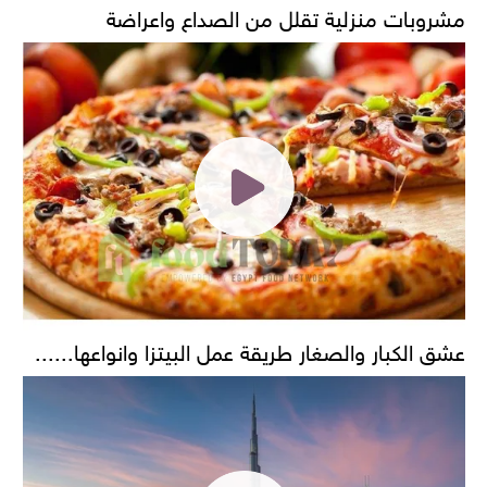
مشروبات منزلية تقلل من الصداع واعراضة
عشق الكبار والصغار طريقة عمل البيتزا وانواعها......