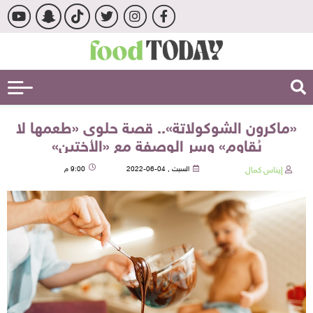
«ماكرون الشوكولاتة».. قصة حلوى «طعمها لا
يُقاوم» وسر الوصفة مع «الأختين»
إيناس كمال
السبت , 04-06-2022
9:00 م