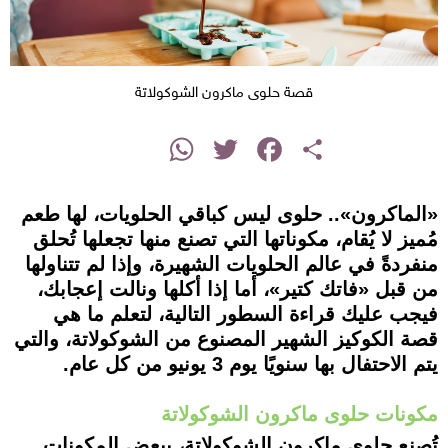
قصة حلوى ماكرون الشوكولاتة
instagram
WhatsApp
Twitter
Facebook
Share
«الماكرون».. حلوى ليس كباقي الحلويات، لها طعم
مُميز لا يُقام، مكوناتها التي تصنع منها تجعلها تُحلق
منفردةً في عالم الحلويات الشهيرة، وإذا لم تتناولها
من قبل «فاتك كتير»، أما إذا أكلها ونالت إعجابك،
فيجب عليك قراءة السطور التالية، لتعلم ما هي
قصة الكوكيز الشهير المصنوع من الشوكولاتة، والتي
يتم الاحتفال بها سنويًا يوم 3 يونيو من كل عام.
مكونات حلوى ماكرون الشوكولاتة
تُصنع حلوى ماكرون الشوكولاتة، ببعض المكونات