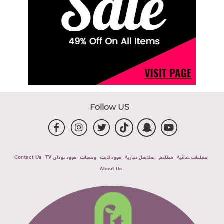
Follow US
صناعات غذائية
مطاعم
سلاسل تجارية
فوود لايت
وصفات
فوود توداى TV
Contact Us
About Us