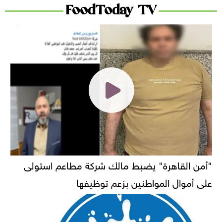
FoodToday TV
"أمن القاهرة" يضبط مالك شركة مطاعم استولى
على أموال المواطنين بزعم توظيفها