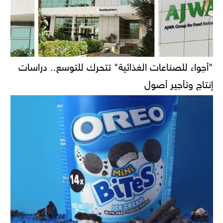
"أجواء للصناعات الغذائية" تتحرك للتوسع.. دراسات
إنتاج وتأجير أصول