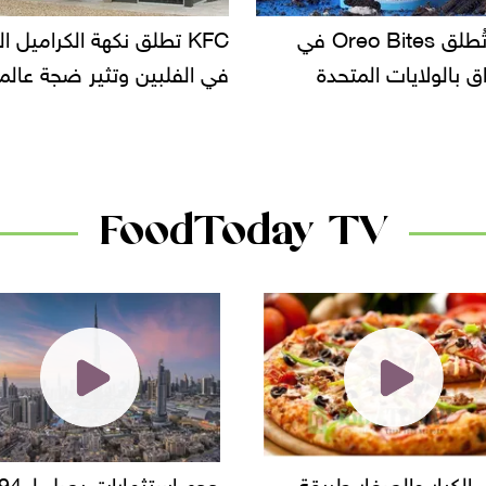
KF تطلق نكهة الكراميل المملح
دعوات للتحقيق في أسباب ت
لبين وتثير ضجة عالمية
سحب بعض ألبان الأطفال 
الأسواق.. وتساؤلات حول ت
دانون
FoodToday TV
حجم استثمارات يصل لـ 94
"أمن القاهرة" يضبط مالك