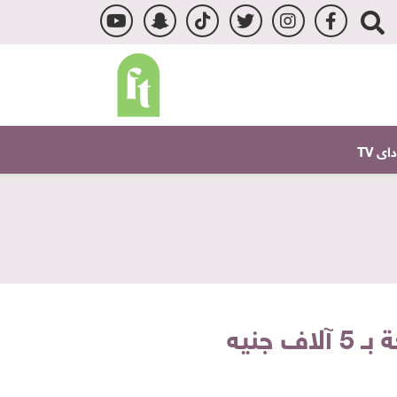
ى TV
جنيه