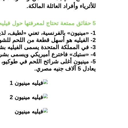
للأثرياء وأفراد العائلة المالكة.
5 حقائق ممتعة تحتاج لمعرفتها حول فيليه مينيون
1- «مينيون» بالفرنسية، تعني «لطيف، لذيذ ورقيق».
2- الفيليه هو أسهل قطعة من اللحم للشواء.
3- في المملكة المتحدة يسمى الفيليه بشريحة لحم الفيليه.
4- «ستيك» فاخترع أميريكي ويسمى بشريحة اللحم فيليه مينيون.
يعادل 5 آلاف جنيه مصري.