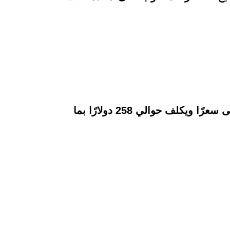
5- مينيون أغلى شرائح اللحم في طوكيو، والمعروف أن فيليه كوبي المشوي على الفحم هو الأغلى سعرًا ويكلف حوالي 258 دولارًا بما