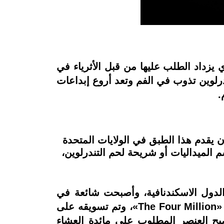
يزداد الطلب عليها من قبل الأثرياء في
درلوين تذوب في الفم وتعد أروع إبداعات
 يقدم هذا الطبق في الولايات المتحدة
م الميداليات أو شريحة لحم التندرلوين،
دول الاسكندنافية، وأصبحت شائعة في
فلورنسا بإيطاليا، حيث تم استخدام اسم «فيليه مينون» لأول مرة في كتاب ويليام سيدني بورتر «The Four Million»، وتم تسويقه على
صبح العنصر المطلوب على مائدة العشاء