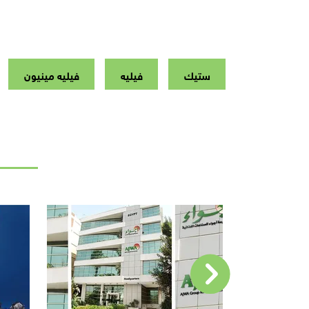
ستيك
فيليه
فيليه مينيون