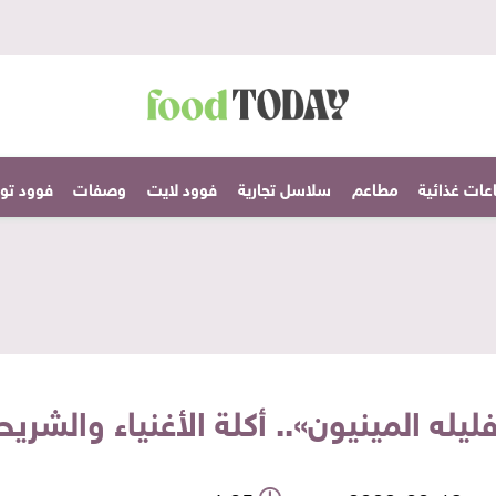
عات غذائية
مطاعم
سلاسل تجارية
فوود لايت
وصفات
فوود تودا
ه المينيون».. أكلة الأغنياء والشريحة بـ 5 آلاف 