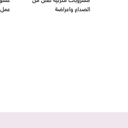
عمل البيتزا وانواعها......
يحقق
صناعة
و"دبي
على 