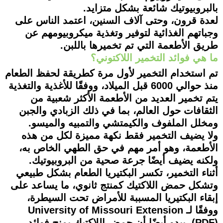
بالبروبيوتيك شائعة بشكل متزايد.
لعدة قرون، وحتى آلاف السنين، اعتمد الناس على
وجباتهم الغذائية لتوفير وتغذية ميكروبيومهم عن
طريق الأطعمة التي تم تخميرها باللبن.
ما هي فوائد التخمير اللاكتوني؟
تم استخدام التخمير لأول مرة كطريقة لحفظ الطعام
منذ حوالي 6000 قبل الميلاد، ووفقًا للأغذية والتغذية
يتم تخمير العديد من الأطعمة الأكثر شعبية من
الثقافات حول العالم، بما في ذلك الزبادي والجبن
ومخلل الملفوف والكيمتشي والتمبيه والميسو.
ولا يضيف التخمير فقط نكهة مميزة لكل من هذه
الأطعمة، وهو أمر مهم في حق الطهي الخاص به،
ولكنه يضيف أيضًا جرعة صحية من البروبيوتيك.
أثناء التخمير، تكسر البكتيريا الطعام بشكل طبيعي
وتشكل حمض اللاكتيك كمنتج ثانوي، ما يساعد على
إبقاء البكتيريا المسببة للأمراض تحت السيطرة،
ووفقًا لـ University of Missouri Extension
(PDF)، يبدو أيضًا أن حمض اللاكتيك يمنح فوائد