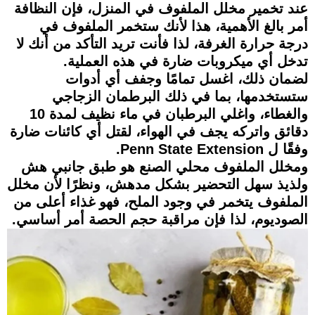
عند تخمير مخلل الملفوف في المنزل، فإن النظافة
أمر بالغ الأهمية، هذا لأنك ستخمر الملفوف في
درجة حرارة الغرفة، لذا فأنت تريد التأكد من أنك لا
تدخل أي ميكروبات ضارة في هذه العملية.
لضمان ذلك، اغسل تمامًا وجفف أي أدوات
ستستخدمها، بما في ذلك البرطمان الزجاجي
والغطاء، واغلي البرطبان في ماء نظيف لمدة 10
دقائق واتركه يجف في الهواء، لقتل أي كائنات ضارة
وفقًا ل Penn State Extension.
ومخلل الملفوف محلي الصنع هو طبق جانبي هش
ولذيذ سهل التحضير بشكل مدهش، ونظرًا لأن مخلل
الملفوف يتخمر في وجود الملح، فهو غذاء أعلى من
الصوديوم، لذا فإن مراقبة حجم الحصة أمر أساسي.