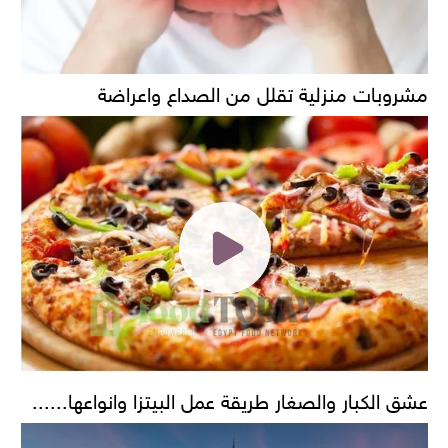
مشروبات منزلية تقلل من الصداع واعراضة
عشق الكبار والصغار طريقة عمل البيتزا وانواعها......