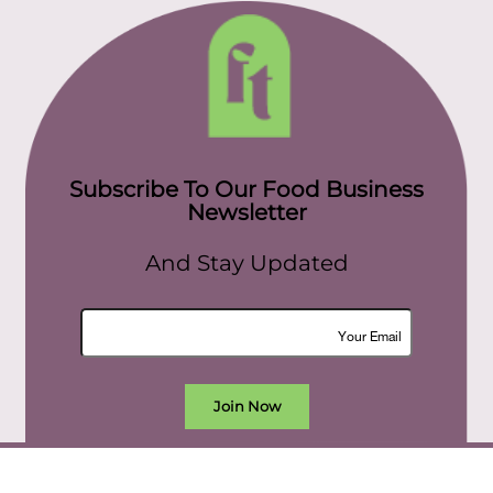
Subscribe To Our Food Business
Newsletter
And Stay Updated
Join Now
All rights reserved. food today eg © 2022