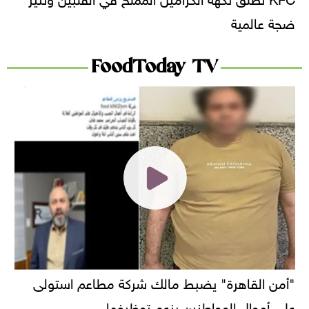
ضجة عالمية
FoodToday TV
"أمن القاهرة" يضبط مالك شركة مطاعم استولى
على أموال المواطنين بزعم توظيفها