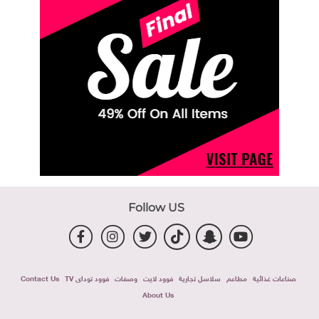
Follow US
صناعات غذائية
مطاعم
سلاسل تجارية
فوود لايت
وصفات
فوود توداى TV
Contact Us
About Us