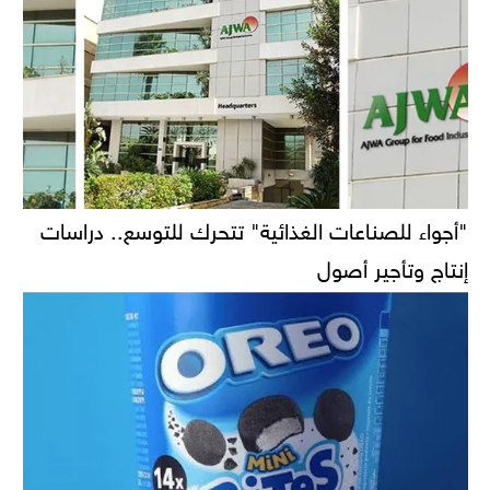
"أجواء للصناعات الغذائية" تتحرك للتوسع.. دراسات
إنتاج وتأجير أصول