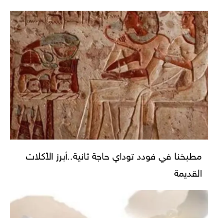
مطبخنا في فودد توداي حاجة ثانية..أبرز الأكلات
القديمة