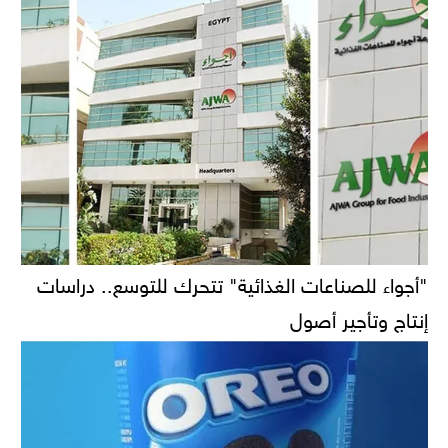
"أجواء للصناعات الغذائية" تتحرك للتوسع.. دراسات
إنتاج وتأجير أصول