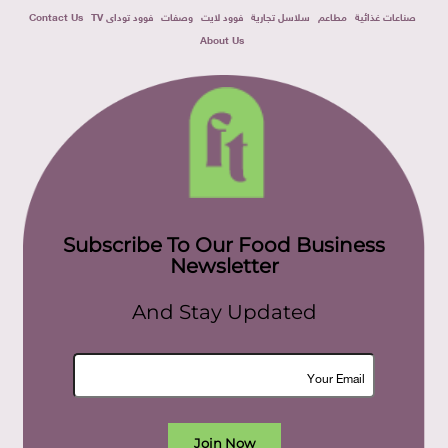
صناعات غذائية
مطاعم
سلاسل تجارية
فوود لايت
وصفات
فوود توداى TV
Contact Us
About Us
Subscribe To Our Food Business
Newsletter
And Stay Updated
Join Now