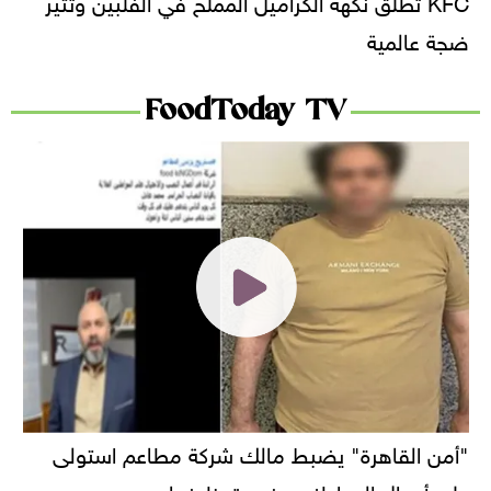
KFC تطلق نكهة الكراميل المملح في الفلبين وتثير
ضجة عالمية
FoodToday TV
"أمن القاهرة" يضبط مالك شركة مطاعم استولى
على أموال المواطنين بزعم توظيفها