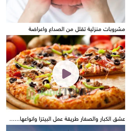
مشروبات منزلية تقلل من الصداع واعراضة
عشق الكبار والصغار طريقة عمل البيتزا وانواعها......