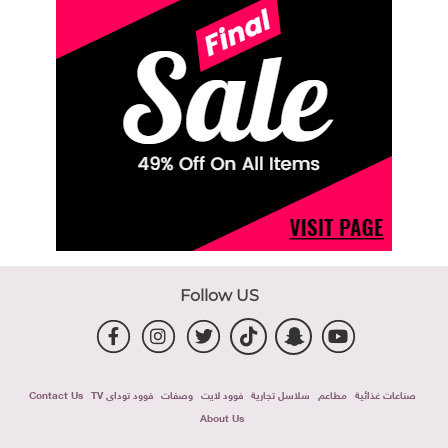
Follow US
صناعات غذائية
مطاعم
سلاسل تجارية
فوود لايت
وصفات
فوود توداى TV
Contact Us
About Us