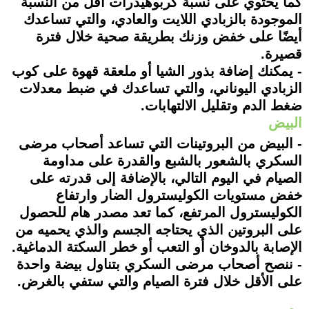
كما يحتوي على نسبة كربوهيدرات أقل من النسبة
الموجودة بالزبادي اللايت والعادي، والتي تساعدك
أيضًا على خفض وزنك بطريقة صحية خلال فترة
قصيرة.
- يمكنك إضافة بذور الشيا أو ملعقة قهوة على كوب
الزبادي اليوناني، والتي تساعدك في ضبط معدلات
ضغط الدم وتقليل الالتهابات.
البيض
- البيض من البروتينات التي تساعد أصحاب مرضى
السكري بالشعور بالشبع والقدرة على مداومة
الصيام في اليوم التالي، بالإضافة إلى قدرته على
خفض مستويات الكوليسترول الضار وارتفاع
الكوليسترول المرتفع، كما تعد مصدر هام للحصول
على البروتين الذي يحتاجه الجسم والذي يحميه من
الإصابة بالدوخان أو التعب أو خطر السكتة الدماغية.
- ننصح أصحاب مرضى السكري بتناول بيضة واحدة
على الأقل خلال فترة الصيام والتي ستفي بالغرض.