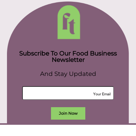
Subscribe To Our Food Business
Newsletter
And Stay Updated
Join Now
All rights reserved. food today eg © 2022