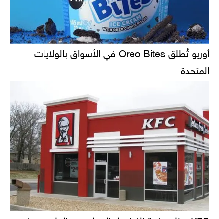
أوريو تُطلق Oreo Bites في الأسواق بالولايات
المتحدة