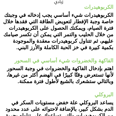
زبادي
الكربوهيدرات
الكربوهيدرات شيء أساسي يجب إدخاله في وجبتك
خاصة وجبة الإفطار لتعويض الطاقة التي فقدها خلال
فترة الصيام، ويمكنك الحصول على الكربوهيدرات
من خلال الحليب والتمر التي يمكن أن تكسر صيامك
عليهم، ثم تتناول كربوهيدرات معقدة والموجودة
بكمية كبيرة في خز الحبة الكاملة والأرز البني.
الفاكهة والخضروات شيء أساسي في السحور
اهتم بإدخال الفاكهة والخضروات في وجبة السحور
لأنها تستعرض وقتًا كبيرًا في الهضم أكثر من غيرها،
وبالتالي ستشعرك بالشبع لأطول فترة ممكنة.
البروكلي
يساعد البروكلي علة خفض مستويات السكر في
الدم بشكل كبير، بالإضافة لاحتوائه على عدد محدود
من الكربوهيدرات والتي تساعدك على تناوله بحرية