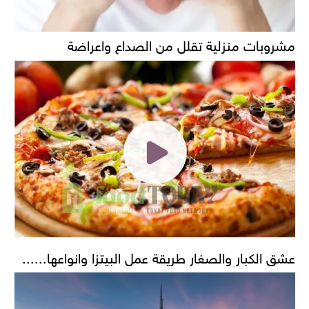
مشروبات منزلية تقلل من الصداع واعراضة
عشق الكبار والصغار طريقة عمل البيتزا وانواعها......