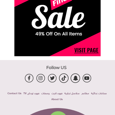
Follow US
صناعات غذائية
مطاعم
سلاسل تجارية
فوود لايت
وصفات
فوود توداى TV
Contact Us
About Us