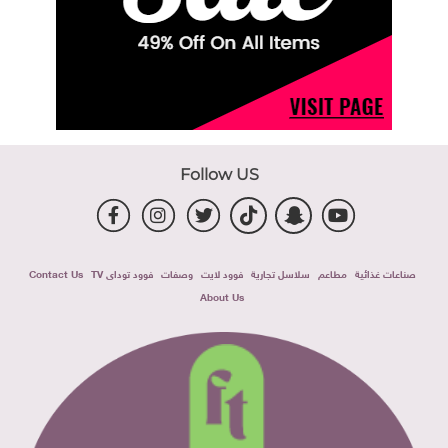
Follow US
صناعات غذائية
مطاعم
سلاسل تجارية
فوود لايت
وصفات
فوود توداى TV
Contact Us
About Us