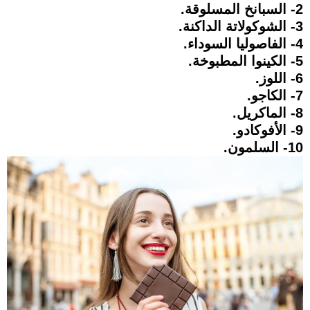
2- السبانخ المسلوقة.
3- الشوكولاتة الداكنة.
4- الفاصوليا السوداء.
5- الكينوا المطبوخة.
6- اللوز.
7- الكاجو.
8- الماكريل.
9- الأفوكادو.
10- السلمون.