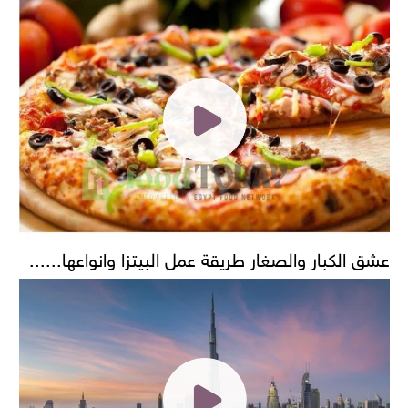
عشق الكبار والصغار طريقة عمل البيتزا وانواعها......