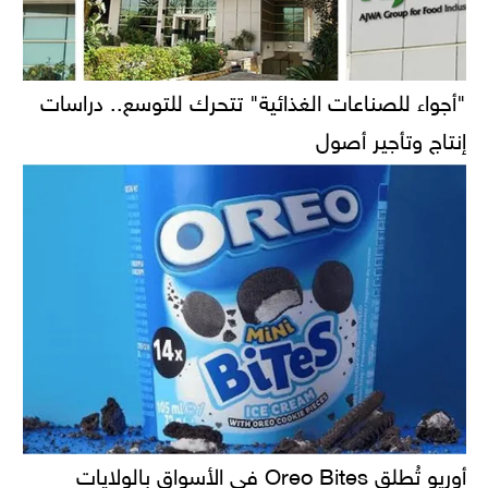
"أجواء للصناعات الغذائية" تتحرك للتوسع.. دراسات
إنتاج وتأجير أصول
أوريو تُطلق Oreo Bites في الأسواق بالولايات