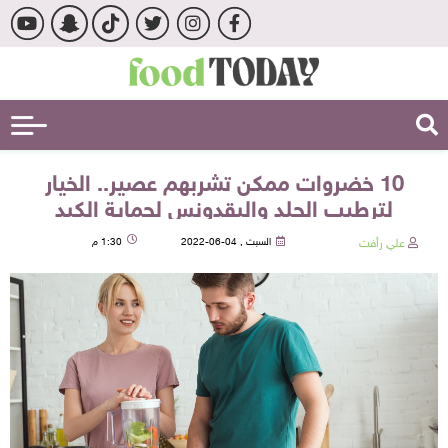
10 خضروات ممكن تشربهم عصير.. الخيار
لترطيب الجلد والبقدونس لحماية الكبد
علي رأفت
السبت , 04-06-2022
1:30 م