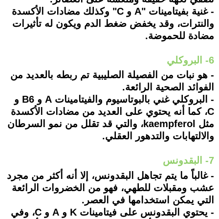
- غنية بفيتامينات "A و C" وكذلك مضادات الأكسدة
والنترات، وقد يخفض ضغط الدم ويكون له تأثيرات
مضادة للحموضة.
6- البروكلي
- هو نبات من الفصيلة الصليبية تم ربطه بالعديد من
الفوائد الصحية الرائعة.
- البروكلي غني بالبوتاسيوم والفيتامينات A و B6 و
C، كما أنه يحتوي على العديد من مضادات الأكسدة
مثل kaempferol، والتي قد تقلل من نمو السرطان
والالتهابات والتدهور العقلي.
7- البقدونس
- غالباً ما يتم تجاهل البقدونس، إلا أنه أكثر من مجرد
عشب ومقبلات للطهي، فهو من الخضروات الرائعة
التي يمكن استخدامها في العصر.
- يحتوي البقدونس على فيتامينات K و A و C، وفي