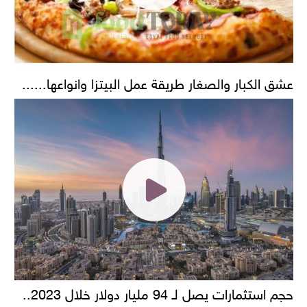
عشق الكبار والصغار طريقة عمل البيتزا وانواعها......
حجم استثمارات يصل لـ 94 مليار دولار خلال 2023..