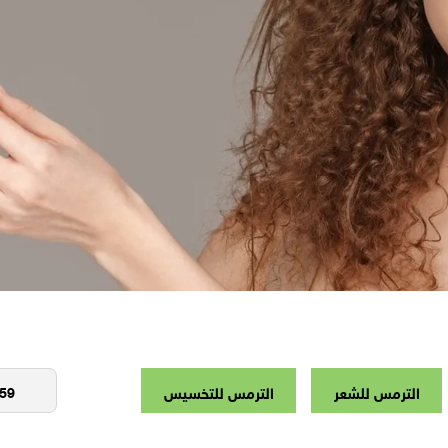
الترمس للشعر
الترمس للتخسيس