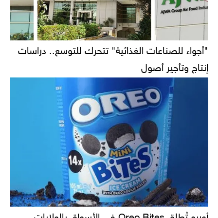
"أجواء للصناعات الغذائية" تتحرك للتوسع.. دراسات
إنتاج وتأجير أصول
أوريو تُطلق Oreo Bites في الأسواق بالولايات