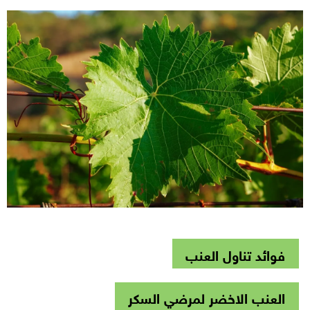
فوائد تناول العنب
العنب الاخضر لمرضي السكر