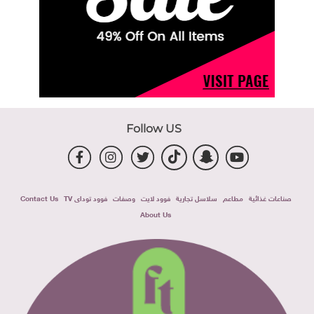
Follow US
صناعات غذائية
مطاعم
سلاسل تجارية
فوود لايت
وصفات
فوود توداى TV
Contact Us
About Us