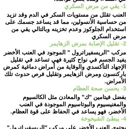
1- يقي من مرض السكري
العنب تقلل من مستويات السكر في الدم وقد تزيد
من حساسية الأنسولين، مما قد يساعد جسمك على
استخدام الجلوكوز وعدم تخزينه وبالتالي يقي من
مرض السكري
2- تقليل الإصابة بمرض الزهايمر
مركب "الريسفيراترول " الموجود في العنب الأخضر
يفيد الجسم في نواح كثيرة فهي تساعد في تقليل
الإجهاد التأكسدي والوقاية من أمراض دماغية كمرض
باركنسون ومرض الزهايمر وتقليل فرص حدوث تلك
الأمراض.
3- يحسن صحة العظام
بفضل فيتامين "ك" والمعادن مثل الكالسيوم
والمغنيسيوم والبوتاسيوم الموجودة في العنب
الأخضر، فهو يساعد في الحفاظ على قوة العظام.
4- يبطئ الشيخوخة
يحتوي العنب الأخضر على مركب "الريسفيراترول"