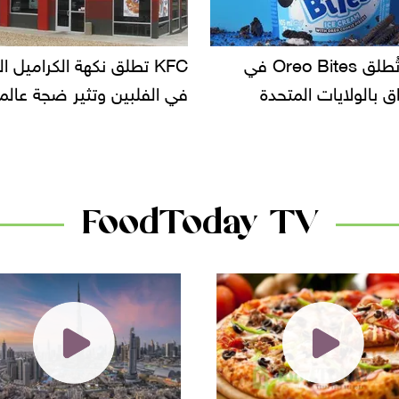
KF تطلق نكهة الكراميل المملح
دعوات للتحقيق في أسباب ت
لبين وتثير ضجة عالمية
سحب بعض ألبان الأطفال 
الأسواق.. وتساؤلات حول ت
دانون
FoodToday TV