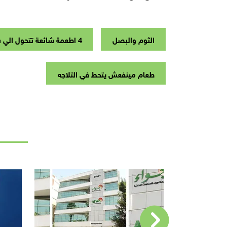
الثوم والبصل
4 اطعمة شائعة تتحول الي سموم عند وضعها في الثلاجة
طعام مينفعش يتحط في التلاجه