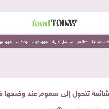
عات غذائية
مطاعم
سلاسل تجارية
فوود لايت
وصفات
فوود تودا