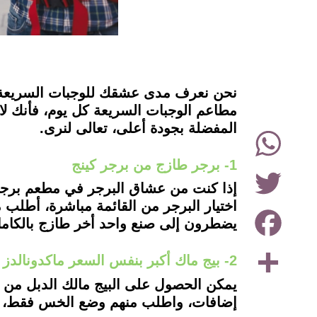
instagram
نحن نعرف مدى عشقك للوجبات السريعة، م
مطاعم الوجبات السريعة كل يوم، فأنك لا
المفضلة بجودة أعلى، تعالى لنرى.
WhatsApp
1- برجر طازج من برجر كينج
Twitter
إذا كنت من عشاق البرجر في مطعم برجر ك
اختيار البرجر من القائمة مباشرة، أطل
Facebook
يضطرون إلى صنع واحد أخر طازج بالكامل
Share
2- بيج ماك أكبر بنفس السعر ماكدونالدز
يمكن الحصول على البيج مالك الدبل من م
إضافات، واطلب منهم وضع الخس فقط، و