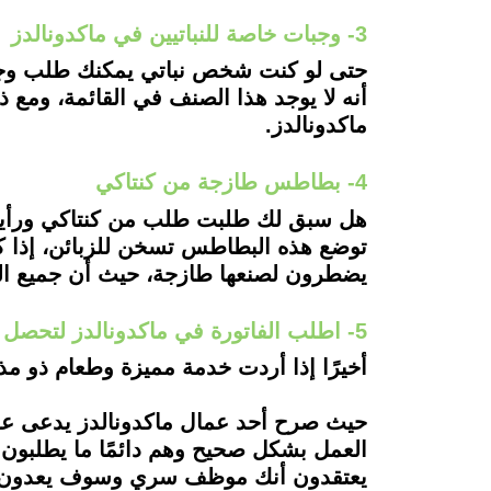
3- وجبات خاصة للنباتيين في ماكدونالدز
حتى لو كنت شخص نباتي يمكنك طلب وجبت
أنه لا يوجد هذا الصنف في القائمة، ومع 
ماكدونالدز.
4- بطاطس طازجة من كنتاكي
هل سبق لك طلبت طلب من كنتاكي ورأيت
توضع هذه البطاطس تسخن للزبائن، إذ
يضطرون لصنعها طازجة، حيث أن جميع الب
5- اطلب الفاتورة في ماكدونالدز لتحصل على أجود طعام
أخيرًا إذا أردت خدمة مميزة وطعام ذو مذ
حيث صرح أحد عمال ماكدونالدز يدعى عدن
العمل بشكل صحيح وهم دائمًا ما يطلبون 
يعتقدون أنك موظف سري وسوف يعدون لك