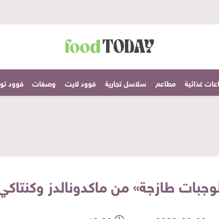
عات غذائية
مطاعم
سلاسل تجارية
فوود لايت
وصفات
فوود تودا