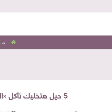
صنا
5 حيل هتخليك تأكل «الوجبات طازجة» من ماكدونالدز وكنتاكي.. والسر في «الفاتورة»