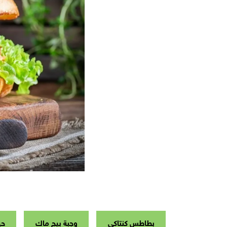
بطاطس كنتاكي
وجبة بيج ماك
حي