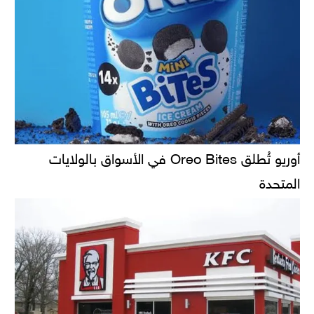
أوريو تُطلق Oreo Bites في الأسواق بالولايات
المتحدة