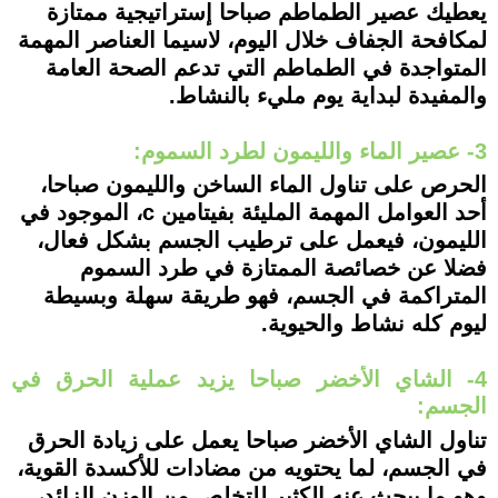
يعطيك عصير الطماطم صباحا إستراتيجية ممتازة
لمكافحة الجفاف خلال اليوم، لاسيما العناصر المهمة
المتواجدة في الطماطم التي تدعم الصحة العامة
والمفيدة لبداية يوم مليء بالنشاط.
3- عصير الماء والليمون لطرد السموم:
الحرص على تناول الماء الساخن والليمون صباحا،
أحد العوامل المهمة المليئة بفيتامين c، الموجود في
الليمون، فيعمل على ترطيب الجسم بشكل فعال،
فضلا عن خصائصة الممتازة في طرد السموم
المتراكمة في الجسم، فهو طريقة سهلة وبسيطة
ليوم كله نشاط والحيوية.
4- الشاي الأخضر صباحا يزيد عملية الحرق في
الجسم:
تناول الشاي الأخضر صباحا يعمل على زيادة الحرق
في الجسم، لما يحتويه من مضادات للأكسدة القوية،
وهو ما يبحث عنه الكثير للتخلص من الوزن الزائد،