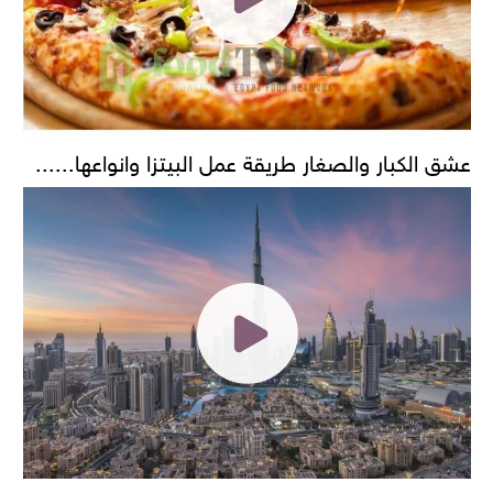
عشق الكبار والصغار طريقة عمل البيتزا وانواعها......