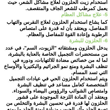
استخدام زيت الحلزون لعلاج مشاكل الشعر، حيث
يعمل كمرطب للشعر الجاف والمتقصف.
5- علاج مشاكل العظام
كما يشاع استخدام الحلزون لعلاج النقرس والتهاب
المفاصل، ويعتقد بأن له قدرة على امتصاص
الرطوبة وإعادة القوة للمفاصل والعظام.
6- الحلزون للبشرة
يدخل الحلزون ومشتقاته "الزيوت، السم"، في عدد
من مستحضرات التجميل الخاصة بالعناية بالبشرة،
لما له من خصائص مضادة للالتهابات، ودوره في
تنظف البشرة ومنع نمو الجراثيم والبكتيريا والأوساخ
التي تسد المسام.
ويتم استخدام الحلزون الحي في عيادات التجميل
المتخصصة كعامل مساعد في تنظيف البشرة
وامتصاص الشوائب والرؤوس البيضاء والسوداء.
ويعتقد أن المادة اللزجة الموجودة على قشور
الحلزون لها قدرة في تحسين البشرة والتخلص من
تصبغ الجلد وآثر الحبوب وزيادة ليونة الجلد ما يمنع