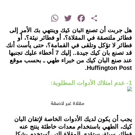
instagram
WhatsApp
Twitter
Facebook
Share
هل جربت أن تصنع البان كيك وينتهي بك الأمر إلى
فطائر ملتصقة في المقلاة؟، أو فطائر نيئة؟، أو
فطائر لا تؤكل وتلقى في القمامة؟، حتى يأست أنك
قد تصنع بان كيك جيدة.. إليك 7 أخطاء عليك تجنبها
عند صنع البان كيك من خبراء طهي ـ بحسب موقع
Huffington Post.
1- عدم امتلاك الأدوات المطلوبة:
مقلاة غير لاصقة
يجب أن يكون لديك الأدوات الخاصة لإتقان البان
كيك، الطهي باستخدام معدات خاطئة ينتج عنه
فطائر سيئة، ستؤدي المقلاة التي تُستخدم بشكل