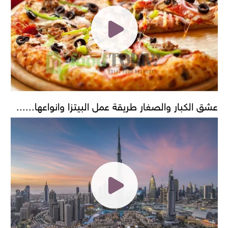
عشق الكبار والصغار طريقة عمل البيتزا وانواعها......