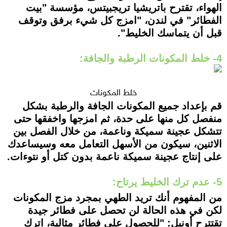
الهواء، تقترح باتريشيا تريجبيتس، مؤسسة "بيت
الفطائر" في لندن، "امزج كل شيء برفق وتوقف
قبل أن يتماسك الخليط".
4- خلط المكونات الرطبة والجافة:
خلط المكونات
قم بإعداد جميع المكونات الجافة والرطبة بشكل
منفصل كل منها على حدة، ثم امزجها واخفقها حتى
تتشكل عجينة سميكة وناعمة، من خلال الفصل بين
الاثنين، سيكون من الأسهل التعامل معه وسيساعدك
على إنتاج عجينة سميكة ناعمة بدون كتل أو نتوءات.
5- عدم ترك الخليط يرتاح:
من المفهوم أنك تريد الطهي بمجرد مزج المكونات
لكن في هذه الحالة لن تحصل على فطائر جيدة
تقتترح أونيل: "للحصول على فطائر مثالية، اترك