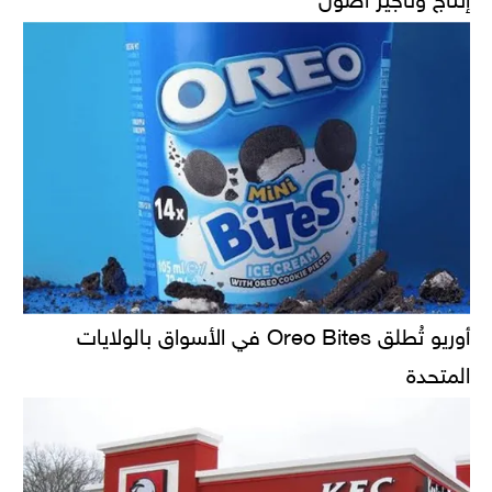
أوريو تُطلق Oreo Bites في الأسواق بالولايات
المتحدة