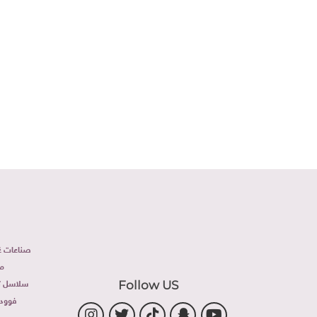
على 
صناعات غذ
م
سلاسل تج
Follow US
فوود 
وص