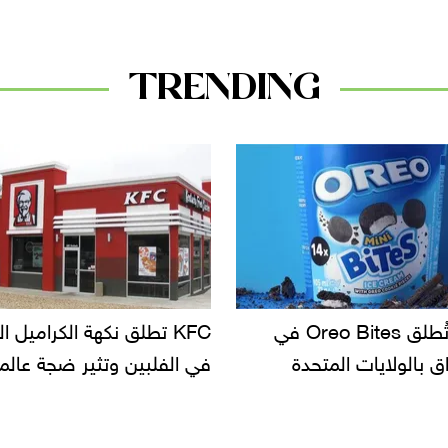
TRENDING
KF تطلق نكهة الكراميل المملح
دعوات للتحقيق في أسباب ت
لبين وتثير ضجة عالمية
سحب بعض ألبان الأطفال 
الأسواق.. وتساؤلات حول ت
دانون