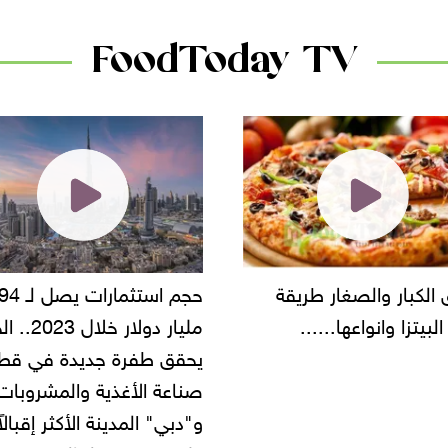
FoodToday TV
حجم استثمارات يصل لـ 94
"أمن القاهرة" يضبط مالك
مليار دولار خلال 2023.. الخليج
شركة مطاعم استولى على
 طفرة جديدة في قطاع
أموال المواطنين بزعم توظ
 الأغذية والمشروبات..
" المدينة الأكثر إقبالاً