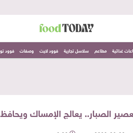
عات غذائية
مطاعم
سلاسل تجارية
فوود لايت
وصفات
فوود تودا