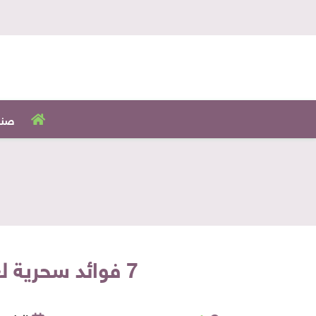
صنا
7 فوائد سحرية لعصير الصبار.. يعالج الإمساك ويحافظ على صحة العين