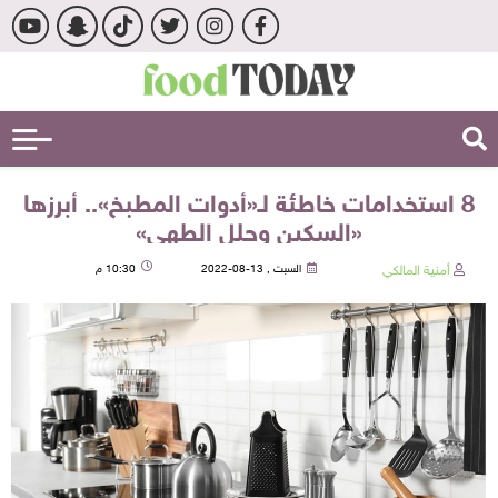
8 استخدامات خاطئة لـ«أدوات المطبخ».. أبرزها
«السكين وحلل الطهي»
أمنية المالكي
السبت , 13-08-2022
10:30 م