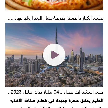
عشق الكبار والصغار طريقة عمل البيتزا وانواعها......
حجم استثمارات يصل لـ 94 مليار دولار خلال 2023..
الخليج يحقق طفرة جديدة في قطاع صناعة الأغذية
والمشروبات.. و"دبي" المدينة الأكثر إقبالاً على