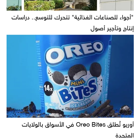
"أجواء للصناعات الغذائية" تتحرك للتوسع.. دراسات
إنتاج وتأجير أصول
أوريو تُطلق Oreo Bites في الأسواق بالولايات
المتحدة