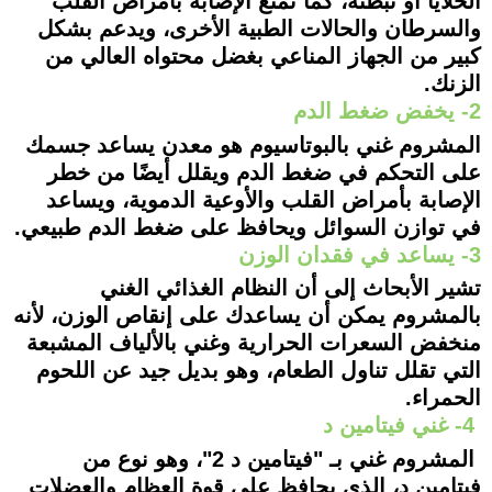
الخلايا أو تبطئه، كما تمنع الإصابة بأمراض القلب
والسرطان والحالات الطبية الأخرى، ويدعم بشكل
كبير من الجهاز المناعي بغضل محتواه العالي من
الزنك.
2- يخفض ضغط الدم
المشروم غني بالبوتاسيوم هو معدن يساعد جسمك
على التحكم في ضغط الدم ويقلل أيضًا من خطر
الإصابة بأمراض القلب والأوعية الدموية، ويساعد
في توازن السوائل ويحافظ على ضغط الدم طبيعي.
3- يساعد في فقدان الوزن
تشير الأبحاث إلى أن النظام الغذائي الغني
بالمشروم يمكن أن يساعدك على إنقاص الوزن، لأنه
منخفض السعرات الحرارية وغني بالألياف المشبعة
التي تقلل تناول الطعام، وهو بديل جيد عن اللحوم
الحمراء.
4- غني فيتامين د
المشروم غني بـ "فيتامين د 2"، وهو نوع من
فيتامين د، الذي يحافظ على قوة العظام والعضلات