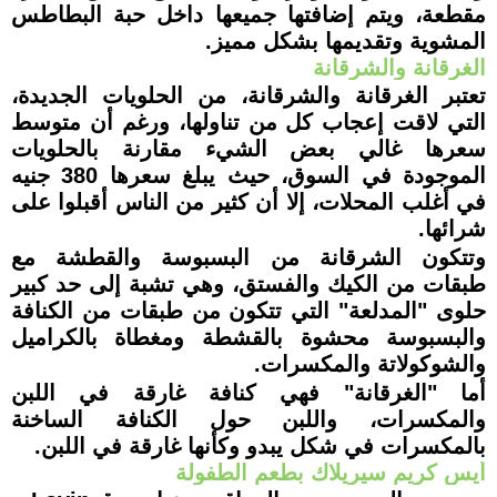
مقطعة، ويتم إضافتها جميعها داخل حبة البطاطس
المشوية وتقديمها بشكل مميز.
الغرقانة والشرقانة
تعتبر الغرقانة والشرقانة، من الحلويات الجديدة،
التي لاقت إعجاب كل من تناولها، ورغم أن متوسط
سعرها غالي بعض الشيء مقارنة بالحلويات
الموجودة في السوق، حيث يبلغ سعرها 380 جنيه
في أغلب المحلات، إلا أن كثير من الناس أقبلوا على
شرائها
.
وتتكون الشرقانة من البسبوسة والقطشة مع
طبقات من الكيك والفستق، وهي تشبة إلى حد كبير
حلوى "المدلعة" التي تتكون من طبقات من الكنافة
والبسبوسة محشوة بالقشطة ومغطاة بالكراميل
والشوكولاتة والمكسرات
.
أما "الغرقانة" فهي كنافة غارقة في اللبن
والمكسرات، واللبن حول الكنافة الساخنة
بالمكسرات في شكل يبدو وكأنها غارقة في اللبن.
أيس كريم سيريلاك بطعم الطفولة