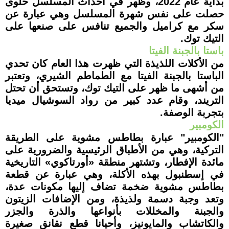
بداية عام 2022، وظهر في أحداث المسلسل حلوى
حصلت على نفس شهرة المسلسل وهي عبارة عن
سكر مع كراميل والجميع تنافس على صنعها على
التيك توك.
باستا بالجبنة الفيتا
من الأكلات اللذيذة التي ظهرت هذا العام كان تحدي
الباستا بالجبنة الفيتا مع الطماطم الشيري، وتعتبر
من أشهى ما ظهر على التيك توك، وتستحق أن تحتل
التريند، وقام عدد كبير من رواد السوشيال ميديا
بتجربة الوصفة.
الكومبير
"الكومبير" عبارة بطاطس مشوية على الطريقة
التركية، وهي من الأطباق الرئيسية والضرورية على
مائدة الإفطار، وتشتهر منطقة «أورتاكوي» التاريخية
في إسطنبول بهذه الأكلة، وهي عبارة عن قطعة
بطاطس مشوية ضخمة تضاف إليها مكونات عدة،
وتعد وجبة دسمة ولذيذة، ومن الإضافات الزيتون
والجبنة والمخللات بأنواعها والذرة والجزر
والكاتشاب والمايونيز، وأحيانا قطع نقانق صغيرة