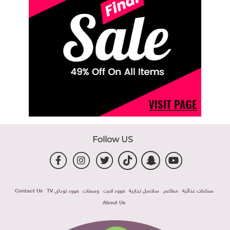
Follow US
صناعات غذائية
مطاعم
سلاسل تجارية
فوود لايت
وصفات
فوود توداى TV
Contact Us
About Us