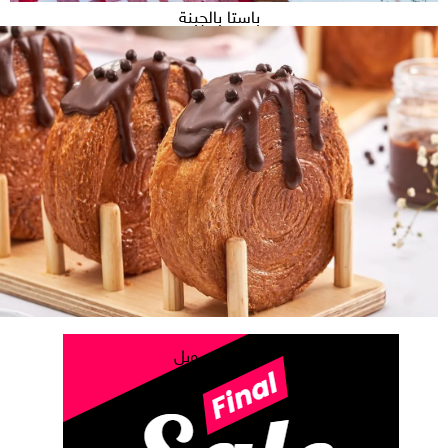
باستا بالجبنة
الغرقانة والشرقانة
لعبة الحبار
9 أكلات ظهرت تريند في 2022
الكومبير
كابتشينو بالدهب
Copy
كرواسون ويل