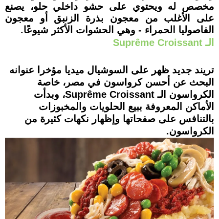
مخصص له ويحتوي على حشو داخلي حلو، يصنع
على الأغلب من معجون بذرة الزنبق أو معجون
الفاصوليا الحمراء - وهي الحشوات الأكثر شيوعًا.
الـ Suprême Croissant
تريند جديد ظهر على السوشيال ميديا مؤخرا عنوانه
البحث عن أحسن كرواسون في مصر، خاصة
الكرواسون الـ Suprême Croissant، وبدأت
الأماكن المعروفة ببيع الحلويات والمخبوزات
بالتنافس على صفحاتها وإظهار نكهات كثيرة من
الكرواسون.