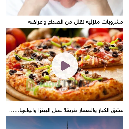
مشروبات منزلية تقلل من الصداع واعراضة
عشق الكبار والصغار طريقة عمل البيتزا وانواعها......