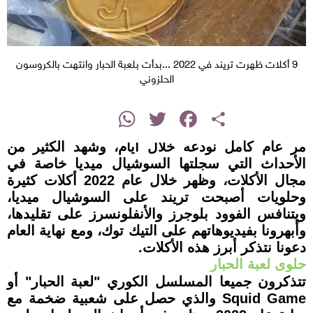
9 أكلات ظهرت تريند في 2022 ...بدأت بلعبة الحبار وانتهت بالكروسون
الحلزوني
instagram
WhatsApp
Twitter
Facebook
Share
مر عام كامل نودعه خلال أيام، وشهد الكثير من
الأحداث التي سجلتها السوشيال ميديا خاصة في
مجال الأكلات، وظهر خلال عام 2022 أكلات كثيرة
وحلويات أصبحت تريند على السوشيال ميديا،
ويتنافس الفوود بلوجرز والأنفلونسرز على تقليدها،
وأبهرونا بفيديوهاتهم على التيك توك، ومع نهاية العام
دعونا نتذكر أبرز هذه الأكلات.
حلوى لعبة الحبار
تتذكرون جميعا المسلسل الكوري "لعبة الحبار" أو
Squid Game
والذي حصل على شعبية ضخمة مع