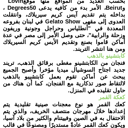
بحسب العديد من المواقع منها موقع
Lovin
و
Beirut
، الأمر بدء من كافيه يدعى 50
Degrees
،
بداخله يتم تقديم آيس كريم سيريلاك، وانتقلت
العدوى إلى مقهى
Gelato Show
في لبنان بفروعه
المعددة في "أنطلياس وحراجل وجونية وريفون
وزحلة والرابية"، حتى وصل الأمر إلى مصر في عدة
أماكن قاموا بصنع وتقديم الأيس كريم السيريلاك
ومن هنا انتشر التريند.
كابتشينو بالذهب
فنجان من الكابتشينو مغطى برقائق الذهب، تريند
جديد اجتاح السوشيال ميديا مؤخرا وأصبح الجميع
يبحث عن أماكن تقوم بعمل كابتشيبو بالذهب
لالتقاط صور تذكارية مع الفنجان، كما أن هناك من
حاول تقليده في المنزل.
كعكة القمر
كعك القمر هو نوع معجنات صينية تقليدية يتم
إعدادها خلال مهرجان منتصف الخريف، والذي يتم
الاحتفال به في الصين وفييتنام والكثير من بلاد آسيا،
ويكون كعك القمر عادةً مستديرًا ومصنوعًا في قالب