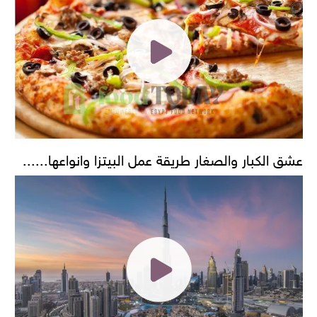
عشق الكبار والصغار طريقة عمل البيتزا وانواعها......