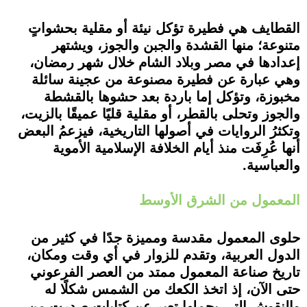
القطايف هي فطيرة تؤكل نيئة أو مقلية بحشواتٍ
متنوعة؛ منها القشدة والجبن والجوز، ويشتهر
إعدادها في مصر وبلاد الشام خلال شهر رمضان،
وهي عبارة عن فطيرة مصنوعة من عجينة سائلة
مخبوزة، وتؤكل إما باردة بعد حشوها بالقشطة
والجوز وتحلى بالقطر، أو مقلية قليًا عميقًا بالزيت،
وتكثرُ الروايات في أصولها التاريخية، فيزعمُ البعض
أنها عُرِفَت منذ أيام الخلافة الإسلامية الأموية
والعباسية.
المعمول من الشرق الأوسط
حلوى المعمول مقدسة ومميزة جدًا في كثير من
الدول العربية، وتقدم للزوار في أي وقت ومكان،
تاريخ صناعة المعمول ممتد من العصر الفرعوني
حتى الآن، إذ اتخذ الكعك من الشمس شكلًا له
والنقوش التي يحملها تعبر عن كتابات صدرت من