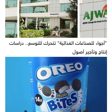
"أجواء للصناعات الغذائية" تتحرك للتوسع.. دراسات
إنتاج وتأجير أصول