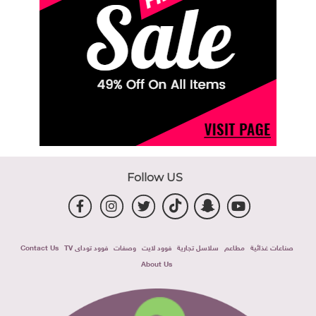
Follow US
صناعات غذائية
مطاعم
سلاسل تجارية
فوود لايت
وصفات
فوود توداى TV
Contact Us
About Us