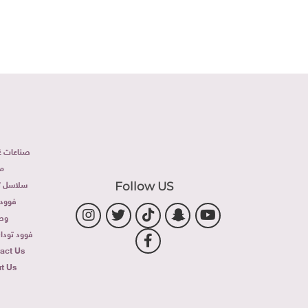
صناعات غذ
م
سلاسل تج
Follow US
فوود 
وص
فوود توداى 
act Us
t Us