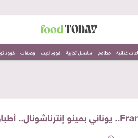
عات غذائية
مطاعم
سلاسل تجارية
فوود لايت
وصفات
فوود تودا