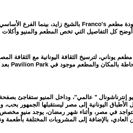
في محاكاة للمطبخ اليوناني، افتتح عمر فودة مطعم Franco's بال
م يوناني، لترسيخ الثقافة اليونانية مع الثقافة الم
د في Pavilion Park بعد المدخل الثالث في الشيخ زايد.
نيو الموجود في Franco's هو منيو إنترناشونال " عالمي"، وداخل المنيو ستف
ل الأطباق اليونانية إلى مصر ليستقبلها الجمهور بحب، وأ
عادي، بالإضافة إلى المشروبات المختلفة بأطعمة ونك