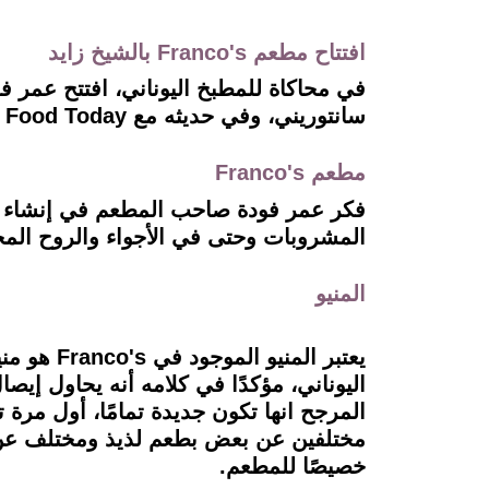
افتتاح مطعم Franco's بالشيخ زايد
سانتوريني، وفي حديثه مع Food Today أوضح كل التفاصيل التي تخص المطعم والمنيو وأكلات مختلفة من اليونان.
مطعم Franco's
فكر عمر فودة صاحب المطعم في إنشاء مطع
المشروبات وحتى في الأجواء والروح المحاطة بالمكان والمطعم موجو
المنيو
يعتبر الم
اليوناني، مؤكدًا في كلامه أنه يحاول إيصا
مختلفين عن بعض بطعم لذيذ ومختلف عن ال
خصيصًا للمطعم.