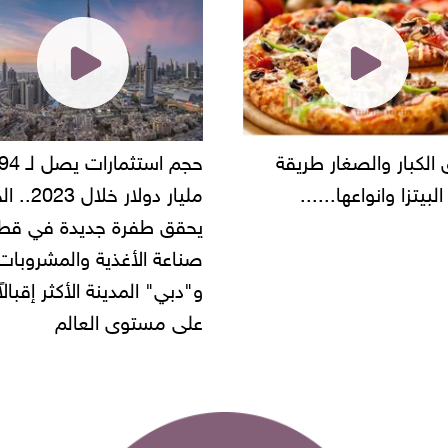
حجم استثمارات يصل لـ 94
"أمن القاهرة" يضبط مالك
مليار دولار خلال 2023.. الخليج
شركة مطاعم استولى على
 طفرة جديدة في قطاع
أموال المواطنين بزعم توظ
 الأغذية والمشروبات..
" المدينة الأكثر إقبالاً
مستوى العالم