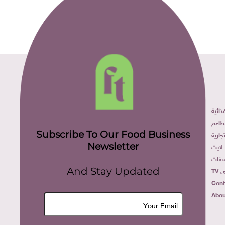
ائية
طاعم
Subscribe To Our Food Business
ارية
Newsletter
لايت
فات
TV
And Stay Updated
Cont
Abou