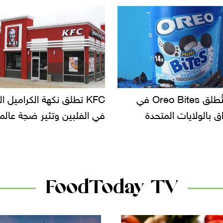
KF تطلق نكهة الكراميل المملح
دعوات للتحقيق في أسباب ت
لبين وتثير ضجة عالمية
سحب بعض ألبان الأطفال 
الأسواق.. وتساؤلات حول ت
دانون
FoodToday TV