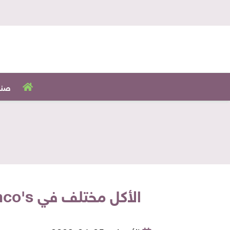
صنا
الأكل مختلف في Franco's.. يوناني بمينو إنترناشونال.. أطباق مميزة والطعم حكاية