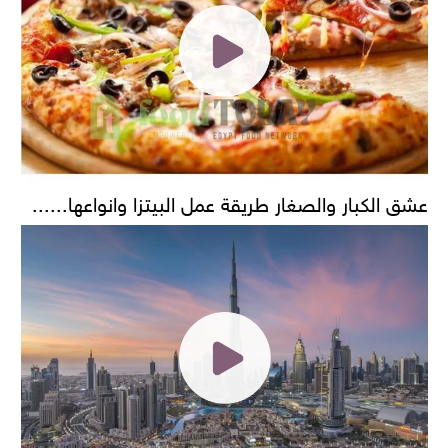
عشق الكبار والصغار طريقة عمل البيتزا وانواعها......