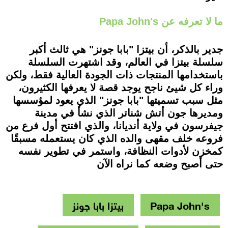
ما لا تعرفه عن Papa John's
جدير بالذكر، أن بيتزا "بابا جونز" هي ثالث أكبر
سلسلة بيتزا في العالم، وقد اشتهرت السلسلة
باستخدامها المنتجات ذات الجودة العالية فقط، ولكن
وراء كل شيئ ناجح يوجد قصة لا يعرفها الكثيرون،
مثل سبب تسميتها "بابا جونز" الذي يعود لمؤسسها
ومديرها جون أتش شناتر الذي نشأ في مدينة
جيفرسون في ولاية أنديانا، والذي افتتح أول فرع من
فروعه خلف مقهى والده الذي كان يستعمله مسبقًا
كمخزن لأدوات النظافة، واستمر في تطوير نفسه
حتى أصبح وضعه كما نراه الآن
Papa John's
بيتزا بابا جونز