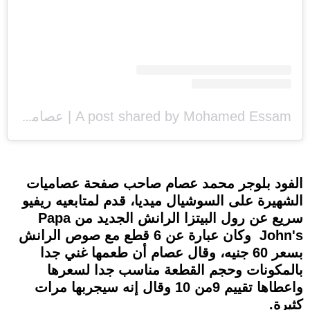
A post shared by Mohamed Essam | عصاميات (@essamyat96)
الفود بلوجر محمد عصام صاحب صفحة عصاميات
الشهيرة على السوشيال ميديا، قدم لمتابعيه ريفيو
سريع عن رول البيتزا الرانش الجديد من Papa
John's وكان عبارة عن 6 قطع مع صوص الرانش
بسعر 60 جنيه، وقال عصام أن طعمها غني جدا
بالمكونات وحجم القطعة مناسب جدا لسعرها
واعطاها تقييم 9من 10 وقال إنه سيجربها مرات
كثيرة.