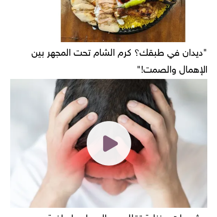
"ديدان في طبقك؟ كرم الشام تحت المجهر بين
الإهمال والصمت!"
مشروبات منزلية تقلل من الصداع واعراضة