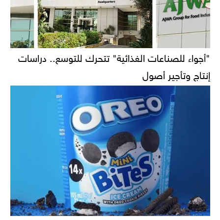
"أجواء للصناعات الغذائية" تتحرك للتوسع.. دراسات
إنتاج وتأجير أصول