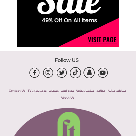
Follow US
صناعات غذائية
مطاعم
سلاسل تجارية
فوود لايت
وصفات
فوود توداى TV
Contact Us
About Us