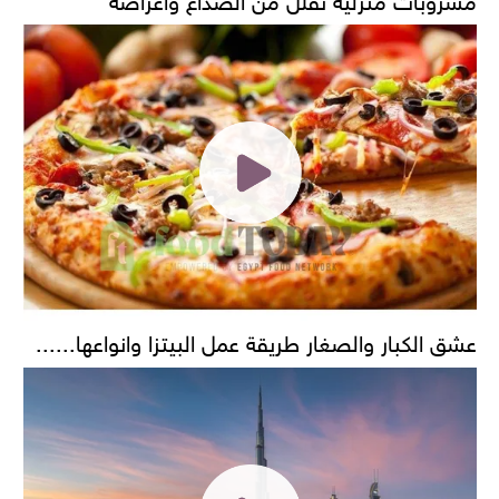
عشق الكبار والصغار طريقة عمل البيتزا وانواعها......