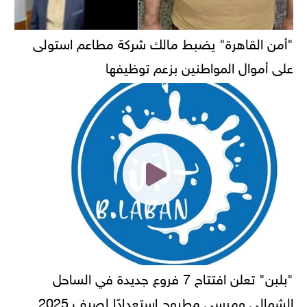
"أمن القاهرة" يضبط مالك شركة مطاعم استولى
على أموال المواطنين بزعم توظيفها
"بلبن" تعلن افتتاح 7 فروع جديدة في الساحل
الشمالي ومرسى مطروح استعدادًا لصيف 2025