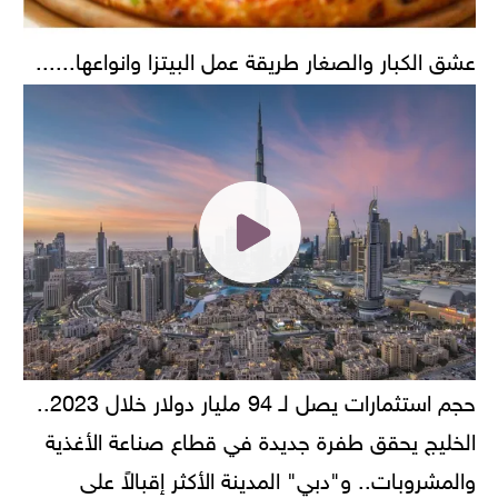
عشق الكبار والصغار طريقة عمل البيتزا وانواعها......
حجم استثمارات يصل لـ 94 مليار دولار خلال 2023..
الخليج يحقق طفرة جديدة في قطاع صناعة الأغذية
والمشروبات.. و"دبي" المدينة الأكثر إقبالاً على