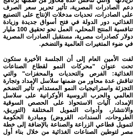
لزيادتها" والتي تناقش عدة محاور من ضمنها برنامج
دعم الصادرات المصرية، تأثير تحرير سعر الصرف
على الصادرات، تحديات مدخلات الإنتاج على التصنيع
الغذائي، دور الدولة في فتح أسواق جديدة وزيادة
تنافسية المنتج المحلي، العمل نحو تحقيق 100 مليار
دولار كصادرات مصرية، مستقبل الصادرات المصرية
في ضوء المتغيرات العالمية والتضخم.
لفت الأمين العام إلى أن الجلسة الأخيرة ستكون
تحت عنوان "محركات النمو لقطاع الصناعات
الغذائية: الفرص والتحديات والمحفزات" والتي
تناقش عدة محاور من ضمنها سلاسل الإمداد وتجارة
التجزئة واستراتيجيات النمو المستدام، تأثير التضخم
العالمي والحرب الروسية الأوكرانية على سلاسل
الإمداد، آليات الاستحواذ على الحصص السوقية
والانتشار، وأدوات التمويل المختلفة (التوريق،
الطروحات، السندات، القروض) ومبادرة الحكومة
لتمويل قطاعي الزراعة والصناعة بالإضافة إلى خطة
مصر لتوطين الصناعات الغذائية من خلال بناء أول