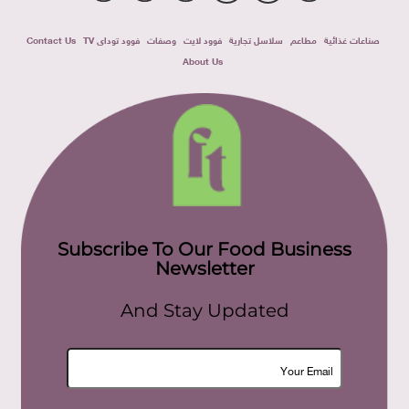
صناعات غذائية
مطاعم
سلاسل تجارية
فوود لايت
وصفات
فوود توداى TV
Contact Us
About Us
Subscribe To Our Food Business
Newsletter
And Stay Updated