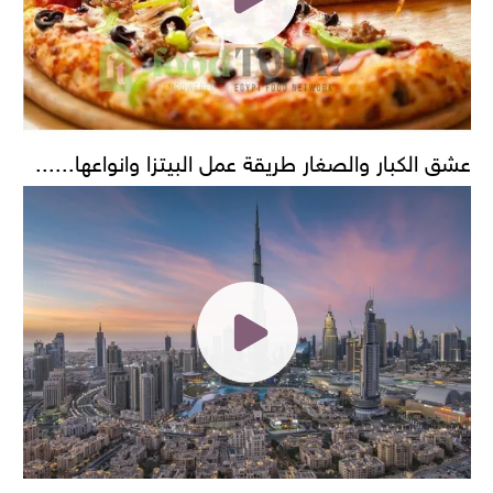
عشق الكبار والصغار طريقة عمل البيتزا وانواعها......