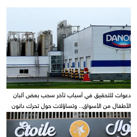
دعوات للتحقيق في أسباب تأخر سحب بعض ألبان
الأطفال من الأسواق.. وتساؤلات حول تحرك دانون