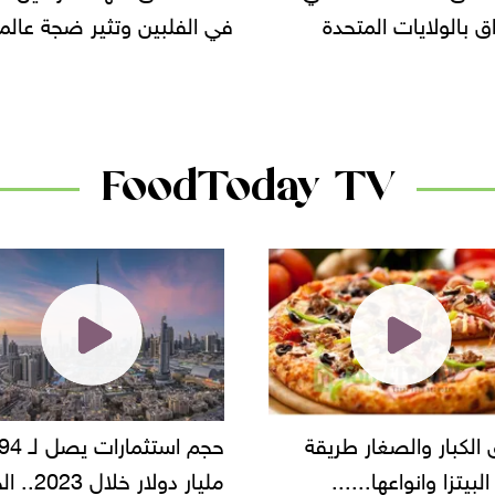
لفلبين وتثير ضجة عالمية
سحب بعض ألبان الأطفا
الأسواق.. وتساؤلات حول
دانون
FoodToday TV
حجم استثمارات يصل لـ 94
"أمن القاهرة" يضبط ما
مليار دولار خلال 2023.. الخليج
شركة مطاعم استولى عل