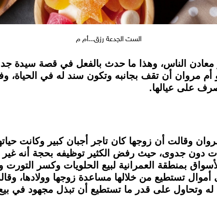
الست الجدعة رزق...أم م
 قررت أماني أو أم مروان أن تقف بجانبه وتكون سند له في الحي
رف على عيالها.
لها لقاء مع أم مروان وقالت أن زوجها كان تاجر أجبان كبير وكا
ات دون جدوى، حيث رفض الكثير توظيفه بحجة أنه غير ق
أسواق بمنطقة العمرانية لبيع الحلويات وكسر التورت
موال تستطيع من خلالها مساعدة زوجها وولادها، وقالت
 وتحاول على قدر ما تستطيع أن تبذل مجهود في بيع ما ل