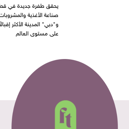
قق طفرة جديدة في قطاع
أموال المواطنين بزعم ت
عة الأغذية والمشروبات..
بي" المدينة الأكثر إقبالاً
ى مستوى العالم