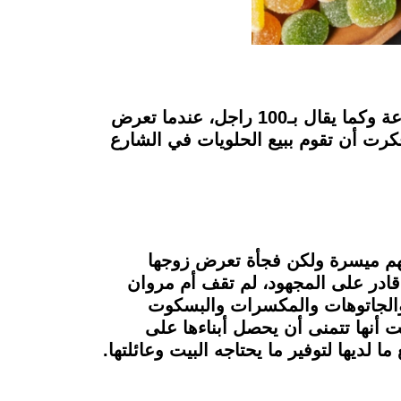
الشدائد والظروف الصعبة هي التي تظهر معادن الناس، وهذا ما حدث بالفعل في قصة سيدة جدعة وكما يقال بـ100 راجل، عندما تعرض
اة، وفكرت أن تقوم ببيع الحلويات في الشارع
نت حياتهم ميسرة ولكن فجأة تعرض زوجها
ادر على المجهود، لم تقف أم مروان
 والجاتوهات والمكسرات والبسكوت
 أنها تتمنى أن يحصل أبناءها على
ديها لتوفير ما يحتاجه البيت وعائلتها.