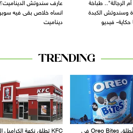
 سندوتش الديناميت؟
صاحب أشيك عربية قهوة 
ه خلاص بقى فيه سوبر
مدينة نصر: بشتغل علشان
ميت
أكمل تعليمي
TRENDING
KFC تطلق نكهة الكراميل المملح
دعوات للتحقيق في أسباب