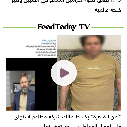
ضجة عالمية
FoodToday TV
"أمن القاهرة" يضبط مالك شركة مطاعم استولى
على أموال المواطنين بزعم توظيفها