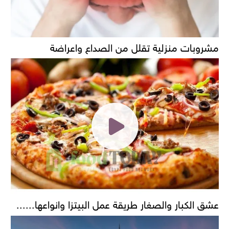
مشروبات منزلية تقلل من الصداع واعراضة
عشق الكبار والصغار طريقة عمل البيتزا وانواعها......