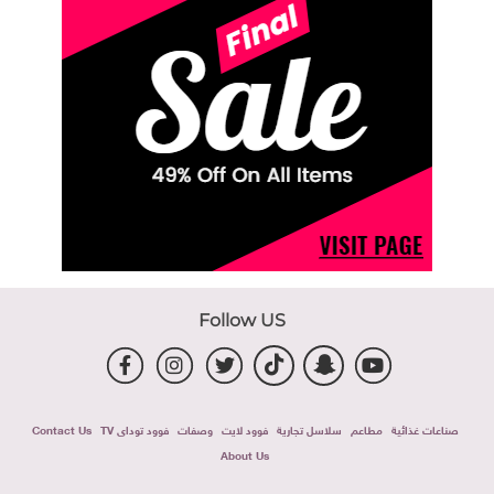
Follow US
صناعات غذائية
مطاعم
سلاسل تجارية
فوود لايت
وصفات
فوود توداى TV
Contact Us
About Us